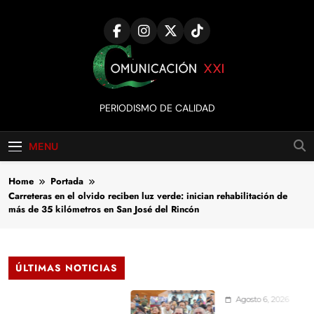
Skip
to
content
Comunicación
PERIODISMO DE CALIDAD
XXI
MENU
Home
Portada
Carreteras en el olvido reciben luz verde: inician rehabilitación de
más de 35 kilómetros en San José del Rincón
ÚLTIMAS NOTICIAS
Agosto 6, 2026