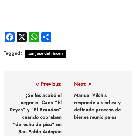
Facebook
X
WhatsApp
Compartir
Tagged:
san josé del rincón
Navegación
Previous:
Next:
de
¡Se les acabó el
Manuel Vilchis
negocio! Caen “El
responde a síndica y
entradas
Reyes” y “El Brandon”
defiende proceso de
cuando cobraban
bienes municipales
“derecho de piso” en
San Pablo Autopan