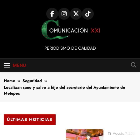
Skip
to
content
Comunicación
PERIODISMO DE CALIDAD
XXI
MENU
Home
Seguridad
Localizan sano y salvo a hijo del secretario del Ayuntamiento de
Metepec
ÚLTIMAS NOTICIAS
Agosto 7, 2026