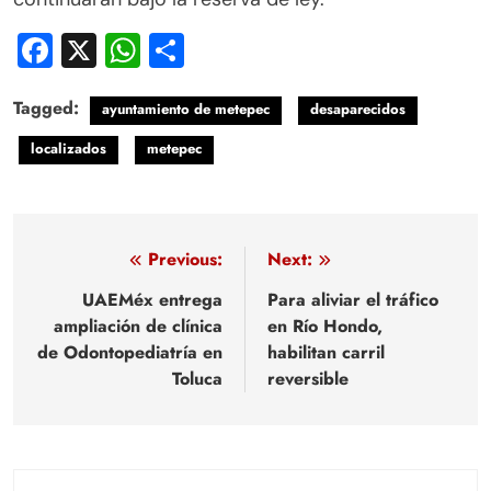
Facebook
X
WhatsApp
Compartir
Tagged:
ayuntamiento de metepec
desaparecidos
localizados
metepec
Navegación
Previous:
Next:
de
UAEMéx entrega
Para aliviar el tráfico
ampliación de clínica
en Río Hondo,
entradas
de Odontopediatría en
habilitan carril
Toluca
reversible