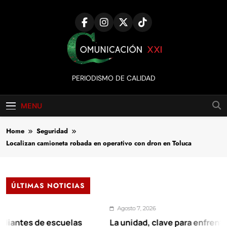
Skip
to
content
Comunicación
PERIODISMO DE CALIDAD
XXI
MENU
Home
Seguridad
Localizan camioneta robada en operativo con dron en Toluca
ÚLTIMAS NOTICIAS
Agosto 7, 2026
es de escuelas
La unidad, clave para enfrentar los r