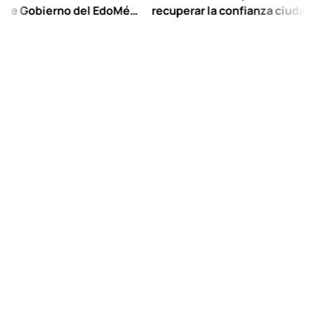
obierno del EdoMéx
recuperar la confianza ciudadana:
eescolar hasta
Chuayffet