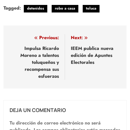
Tagged:
detenidos
robo a casa
toluca
Navegación
Previous:
Next:
de
Impulsa Ricardo
IEEM publica nueva
Moreno a talentos
edición de Apuntes
entradas
toluqueños y
Electorales
recompensa sus
esfuerzos
DEJA UN COMENTARIO
Tu dirección de correo electrónico no será
publicada.
Los campos obligatorios están marcados