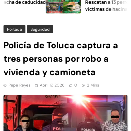
 de caducidad
Rescatan a 13 perros y vari
víctimas de hacinamiento y
Ixtapaluca
Portada
Seguridad
Policía de Toluca captura a
tres personas por robo a
vivienda y camioneta
Pepe Reyes
Abril 17, 2026
0
2 Mins