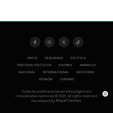
INICIO
SEGURIDAD
POLÍTICA
PARTIDOS POLÍTICOS
EDOMEX
ANIMALES
NACIONAL
INTERNACIONAL
NOTICIERO
OPINIÓN
TURISMO
Todas las publicaciones en esta página son
consideradas opiniones © 2025. All rights reserved.
BlazeThemes
Developed By
.