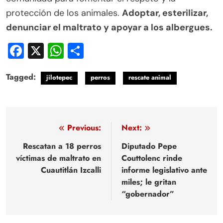
protección de los animales.
Adoptar, esterilizar,
denunciar el maltrato y apoyar a los albergues.
Facebook
X
WhatsApp
Compartir
Tagged:
jilotepec
perros
rescate animal
Navegación
Previous:
Next:
de
Rescatan a 18 perros
Diputado Pepe
víctimas de maltrato en
Couttolenc rinde
entradas
Cuautitlán Izcalli
informe legislativo ante
miles; le gritan
“gobernador”