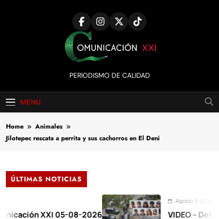
Skip
to
content
Comunicación
PERIODISMO DE CALIDAD
XXI
MENU
Home
Animales
Jilotepec rescata a perrita y sus cachorros en El Deni
ÚLTIMAS NOTICIAS
Agosto 5, 2026
ión XXI 05-08-2026
VIDEO – Detienen a 1