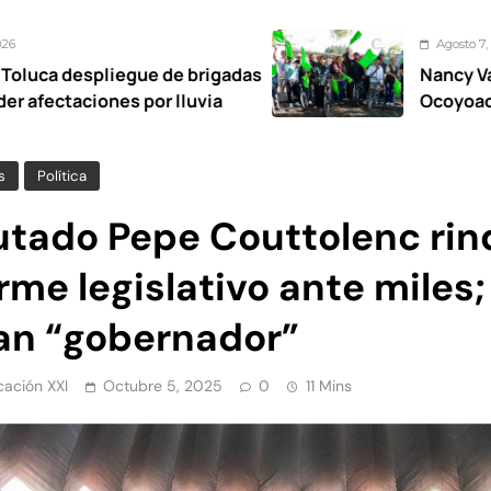
Agosto 7, 2026
ue de brigadas
Nancy Valdez respalda a 
por lluvia
Ocoyoacac tendrá su pr
s
Política
utado Pepe Couttolenc rin
rme legislativo ante miles;
tan “gobernador”
ación XXI
Octubre 5, 2025
0
11 Mins