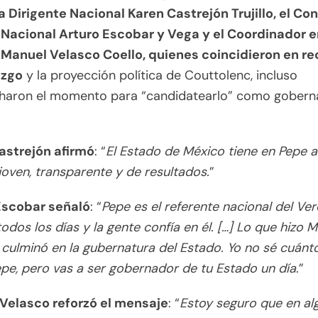
a Dirigente Nacional Karen Castrejón Trujillo, el Co
o Nacional Arturo Escobar y Vega y el Coordinador e
Manuel Velasco Coello, quienes coincidieron en r
azgo
y la proyección política de Couttolenc, incluso
haron el momento para “candidatearlo” como gobern
.
astrejón afirmó
: “
El Estado de México tiene en Pepe a
 joven, transparente y de resultados.
”
Escobar señaló
: “
Pepe es el referente nacional del Ver
todos los días y la gente confía en él. […] Lo que hizo 
culminó en la gubernatura del Estado. Yo no sé cuánt
pe, pero vas a ser gobernador de tu Estado un día
.”
Velasco reforzó el mensaje
: “
Estoy seguro que en al