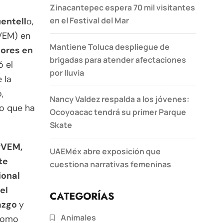
Zinacantepec espera 70 mil visitantes
en el Festival del Mar
entell
o,
PVEM) en
Mantiene Toluca despliegue de
bores en
brigadas para atender afectaciones
ó el
por lluvia
 la
,
Nancy Valdez respalda a los jóvenes:
do que ha
Ocoyoacac tendrá su primer Parque
Skate
PVEM,
UAEMéx abre exposición que
te
cuestiona narrativas femeninas
ional
el
CATEGORÍAS
razgo
y
Animales
como