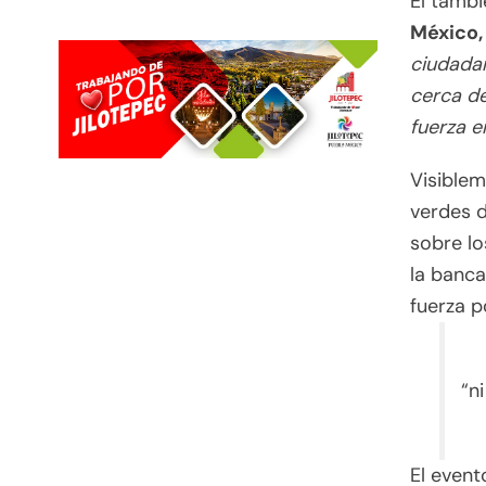
El tambi
México,
ciudada
cerca de
fuerza e
Visible
verdes d
sobre lo
la banca
fuerza po
“n
El event