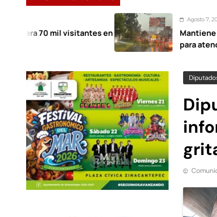
Agosto 7, 2026
 visitantes en
Mantiene Toluca desplieg
para atender afectaciones 
Diputado
Dip
info
gri
Comunic