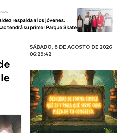
Agosto 7, 2026
los jóvenes:
UAEMéx abre exposici
imer Parque Skate
narrativas femeninas
SÁBADO, 8 DE AGOSTO DE 2026
06:29:43
de
 le