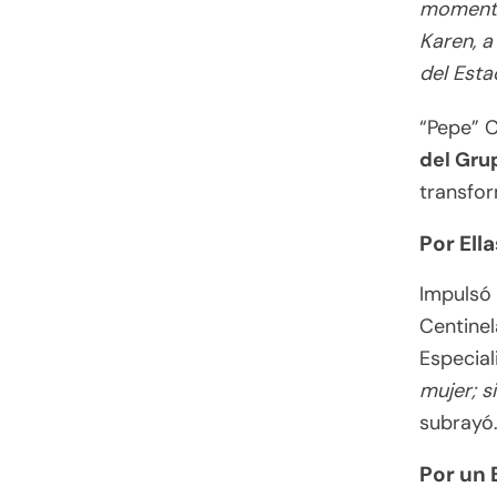
momento 
Karen, 
del Esta
“Pepe” C
del Gru
transfo
Por Ell
Impulsó 
Centinel
Especial
mujer; s
subrayó
Por un 