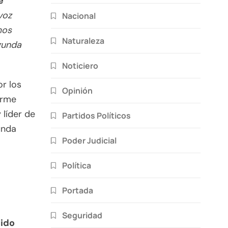
e
voz
Nacional
mos
Naturaleza
egunda
Noticiero
r los
Opinión
orme
 líder de
Partidos Políticos
unda
Poder Judicial
Política
Portada
Seguridad
tido