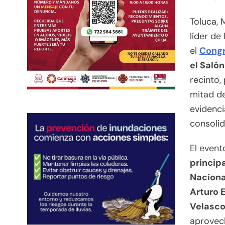
Toluca, 
líder de
el
Cong
el Salón
recinto,
mitad de
evidenci
consolid
El event
principa
Nacional
Arturo 
Velasco
aprovec