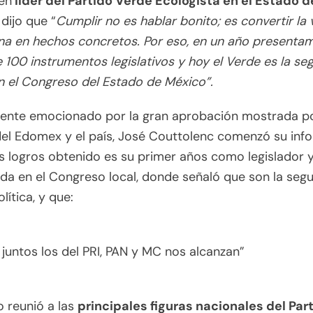
én
líder del Partido Verde Ecologista en el Estado d
dijo que “
Cumplir no es hablar bonito; es convertir la 
na en hechos concretos. Por eso, en un año presenta
 100 instrumentos legislativos y hoy el Verde es la s
n el Congreso del Estado de México”.
mente emocionado por la gran aprobación mostrada po
el Edomex y el país, José Couttolenc comenzó su inf
s logros obtenido es su primer años como legislador y
da en el Congreso local, donde señaló que son la seg
lítica, y que:
i juntos los del PRI, PAN y MC nos alcanzan”
o reunió a las
principales figuras nacionales del Par