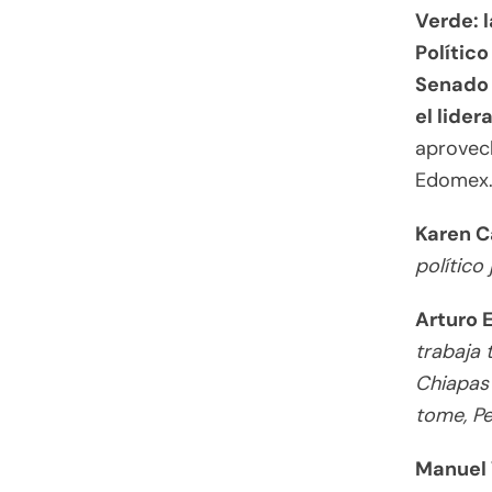
Verde: l
Polític
Senado 
el lider
aprovec
Edomex
Karen C
político
Arturo 
trabaja 
Chiapas 
tome, Pe
Manuel 