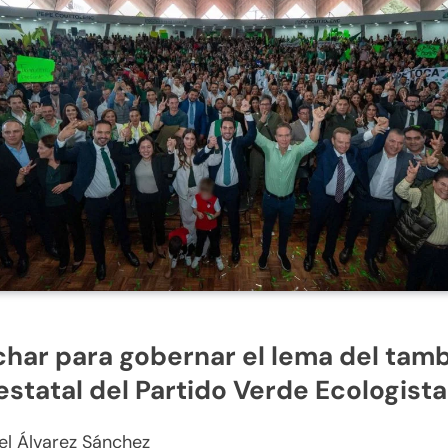
har para gobernar el lema del tam
 estatal del Partido Verde Ecologista
el Álvarez Sánchez