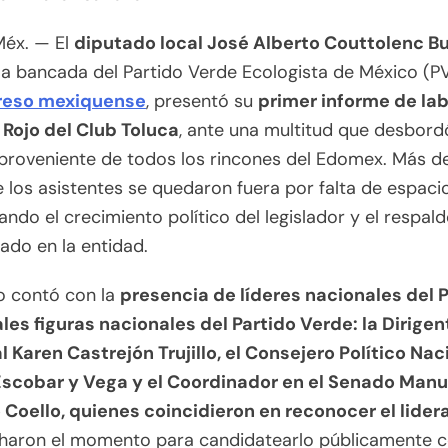
Méx. — El
diputado local José Alberto Couttolenc Bu
 la bancada del Partido Verde Ecologista de México (
reso mexiquense
, presentó su
primer informe de la
 Rojo del Club Toluca
, ante una multitud que desbord
 proveniente de todos los rincones del Edomex. Más de
 los asistentes se quedaron fuera por falta de espacio
ando el crecimiento político del legislador y el respal
ado en la entidad.
o contó con la
presencia de líderes nacionales del 
les figuras nacionales del Partido Verde: la Dirigen
 Karen Castrejón Trujillo, el Consejero Político Nac
Escobar y Vega y el Coordinador en el Senado Manu
 Coello, quienes coincidieron en reconocer el lide
haron el momento para candidatearlo públicamente 