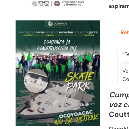
aspiran
Ret
“P
po
Ve
Co
Cumpl
voz c
Cout