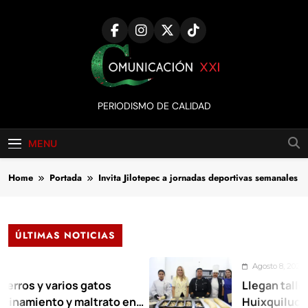
Skip
to
content
Comunicación
PERIODISMO DE CALIDAD
XXI
MENU
Home
Portada
Invita Jilotepec a jornadas deportivas semanales
ÚLTIMAS NOTICIAS
Agosto 8, 2026
 y varios gatos
Llegan talleres de
iento y maltrato en
Huixquilucan