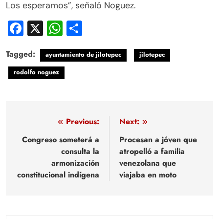
Los esperamos”, señaló Noguez.
Facebook
X
WhatsApp
Compartir
Tagged:
ayuntamiento de jilotepec
jilotepec
rodolfo noguez
Navegación
Previous:
Next:
de
Congreso someterá a
Procesan a jóven que
consulta la
atropelló a familia
entradas
armonización
venezolana que
constitucional indígena
viajaba en moto