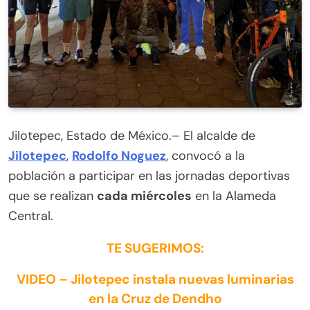
Jilotepec, Estado de México.– El alcalde de
Jilotepec
,
Rodolfo Noguez
, convocó a la
población a participar en las jornadas deportivas
que se realizan
cada miércoles
en la Alameda
Central.
TE SUGERIMOS:
VIDEO – Jilotepec instala nuevas luminarias
en la Cruz de Dendho