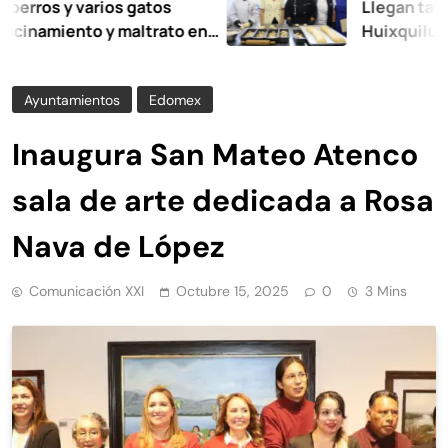
s y varios gatos
Llegan talleres d
iento y maltrato en
Huixquilucan
Ayuntamientos
Edomex
Inaugura San Mateo Atenco
sala de arte dedicada a Rosa
Nava de López
Comunicación XXI
Octubre 15, 2025
0
3 Mins