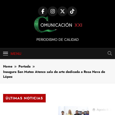
Skip
to
content
Comunicación
PERIODISMO DE CALIDAD
XXI
MENU
Home
Portada
Inaugura San Mateo Atenco sala de arte dedicada a Rosa Nava de
López
ÚLTIMAS NOTICIAS
Agosto 8, 2026