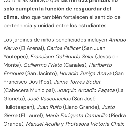
Contreras subrayó que
las mil 432 prendas no
solo cumplen la función de resguardar del
clima,
sino que también fortalecen el sentido de
pertenencia y unidad entre los estudiantes.
Los jardines de niños beneficiados incluyen
Amado
Nervo
(El Arenal),
Carlos Pellicer
(San Juan
Yautepec),
Francisco Gabilondo Soler
(Jesús del
Monte),
Guillermo Prieto
(Canales),
Heriberto
Enríquez
(San Jacinto),
Horacio Zúñiga Anaya
(San
Francisco Dos Ríos),
Jaime Torres Bodet
(Cabecera Municipal),
Joaquín Arcadio Pagaza
(La
Glorieta),
José Vasconcelos
(San José
Huiloteapan),
Juan Rulfo
(Llano Grande),
Justo
Sierra
(El Laurel),
María Enriqueta Camarillo
(Piedra
Grande),
Manuel Acuña
y
Profesora Victoria Chaix