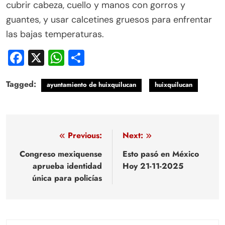
cubrir cabeza, cuello y manos con gorros y
guantes, y usar calcetines gruesos para enfrentar
las bajas temperaturas.
Facebook
X
WhatsApp
Compartir
Tagged:
ayuntamiento de huixquilucan
huixquilucan
Navegación
Previous:
Next:
de
Congreso mexiquense
Esto pasó en México
aprueba identidad
Hoy 21-11-2025
entradas
única para policías