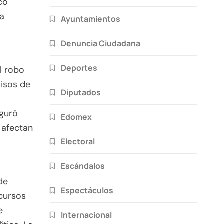
co
la
Ayuntamientos
Denuncia Ciudadana
Deportes
l robo
misos de
Diputados
eguró
Edomex
 afectan
Electoral
Escándalos
de
Espectáculos
ecursos
e
Internacional