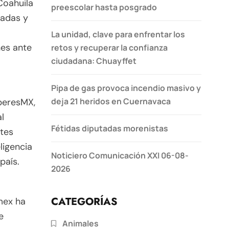
Coahuila
preescolar hasta posgrado
vadas y
La unidad, clave para enfrentar los
es ante
retos y recuperar la confianza
ciudadana: Chuayffet
Pipa de gas provoca incendio masivo y
deja 21 heridos en Cuernavaca
beresMX,
l
Fétidas diputadas morenistas
ntes
ligencia
Noticiero Comunicación XXI 06-08-
país.
2026
CATEGORÍAS
mex ha
e
Animales