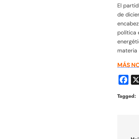
El parti
de dicie
encabez
política
energéti
materia 
MÁS NO
F
Tagged:
Nav