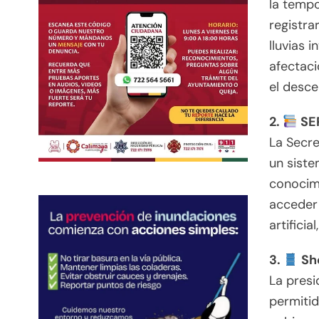
la temp
registr
lluvias 
afectac
el desc
2.
SEP
La Secre
un siste
conocimi
acceder 
artifici
3.
Sh
La presi
permitid