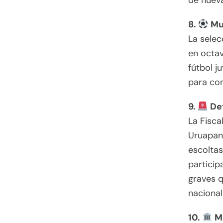
de nueva
8.
Mu
La selec
en octav
fútbol j
para com
9.
Det
La Fisca
Uruapan,
escoltas
particip
graves q
nacional
10.
Mo