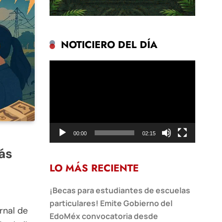
NOTICIERO DEL DÍA
Reproductor
de
vídeo
00:00
02:15
ás
LO MÁS RECIENTE
¡Becas para estudiantes de escuelas
particulares! Emite Gobierno del
rnal de
EdoMéx convocatoria desde