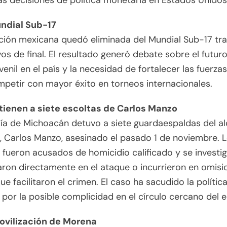
s decisiones de política monetaria en Estados Unidos
ndial Sub-17
ción mexicana quedó eliminada del Mundial Sub-17 tra
os de final. El resultado generó debate sobre el futuro
uvenil en el país y la necesidad de fortalecer las fuerza
petir con mayor éxito en torneos internacionales.
ienen a siete escoltas de Carlos Manzo
lía de Michoacán detuvo a siete guardaespaldas del a
 Carlos Manzo, asesinado el pasado 1 de noviembre. 
 fueron acusados de homicidio calificado y se investig
aron directamente en el ataque o incurrieron en omisi
ue facilitaron el crimen. El caso ha sacudido la política
 por la posible complicidad en el círculo cercano del ed
vilización de Morena