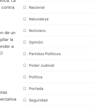
ítica. La
a contra
Nacional
Naturaleza
Noticiero
ón de un
liar la
Opinión
ender a
El
Partidos Políticos
s
Poder Judicial
Política
,
Portada
stas
pectativa
Seguridad