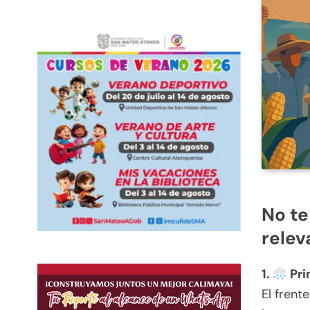
No te
relev
1.
Pri
El frent