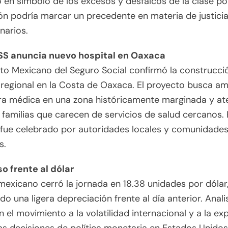
ó en símbolo de los excesos y desfalcos de la clase pol
ón podría marcar un precedente en materia de justici
narios.
S anuncia nuevo hospital en Oaxaca
tuto Mexicano del Seguro Social confirmó la construcci
 regional en la Costa de Oaxaca. El proyecto busca amp
ra médica en una zona históricamente marginada y at
 familias que carecen de servicios de salud cercanos. 
 fue celebrado por autoridades locales y comunidade
s.
o frente al dólar
mexicano cerró la jornada en 18.38 unidades por dólar
o una ligera depreciación frente al día anterior. Anali
n el movimiento a la volatilidad internacional y a la ex