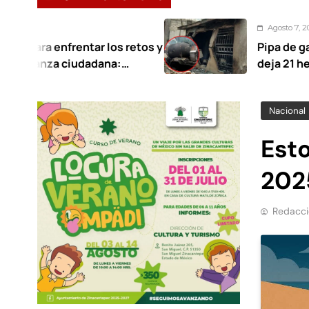
Agosto 7, 2026
tar los retos y
Pipa de gas provoca incen
dadana:
deja 21 heridos en Cuern
Nacional
Est
202
Redacci