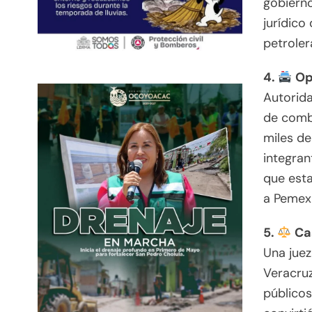
gobiern
jurídico
petroler
4.
Ope
Autorida
de combu
miles de
integran
que esta
a Pemex 
5.
Cas
Una juez
Veracruz
públicos