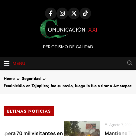
Skip
to
content
Comunicación
PERIODISMO DE CALIDAD
XXI
MENU
Home
Seguridad
Feminicidio en Tejupilco; fue su novio, luego la fue a tirar a Amatepec
ÚLTIMAS NOTICIAS
Agosto 7, 2026
0 mil visitantes en
Mantiene Toluca des