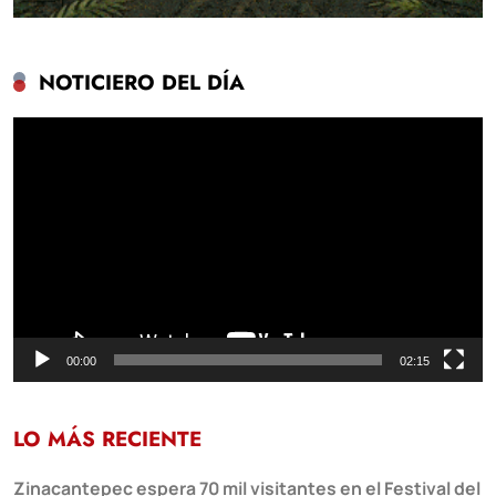
NOTICIERO DEL DÍA
Reproductor
de
vídeo
00:00
02:15
LO MÁS RECIENTE
Zinacantepec espera 70 mil visitantes en el Festival del