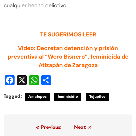
cualquier hecho delictivo.
TE SUGERIMOS LEER
Video: Decretan detención y prisión
preventiva al “Wero Bisnero”, feminicida de
Atizapán de Zaragoza
Facebook
X
WhatsApp
Compartir
Tagged:
Amatepec
feminicidio
Tejupilco
Navegación
Previous:
Next: