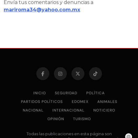
Envía tus comentarios y denuncias a
mariroma34@yahoo.com.mx
INICIO
SEGURIDAD
POLÍTICA
PARTIDOS POLÍTICOS
EDOMEX
ANIMALES
NACIONAL
INTERNACIONAL
NOTICIERO
OPINIÓN
TURISMO
Todas las publicaciones en esta página son