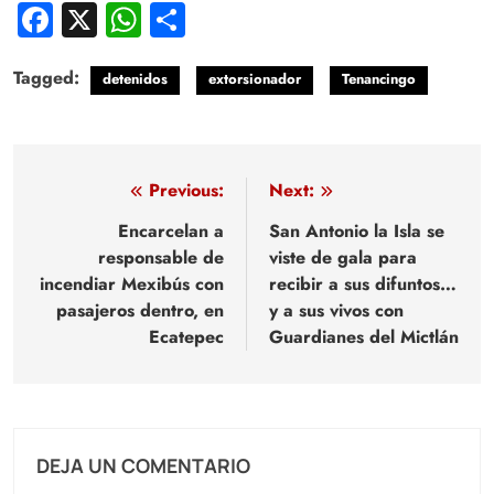
Facebook
X
WhatsApp
Compartir
Tagged:
detenidos
extorsionador
Tenancingo
Navegación
Previous:
Next:
de
Encarcelan a
San Antonio la Isla se
responsable de
viste de gala para
entradas
incendiar Mexibús con
recibir a sus difuntos…
pasajeros dentro, en
y a sus vivos con
Ecatepec
Guardianes del Mictlán
DEJA UN COMENTARIO