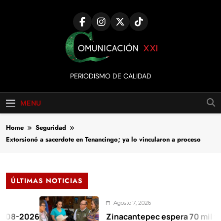
Skip
to
content
Comunicación
PERIODISMO DE CALIDAD
XXI
MENU
Home
Seguridad
Extorsionó a sacerdote en Tenancingo; ya lo vincularon a proceso
ÚLTIMAS NOTICIAS
Agosto 7, 2026
-2026
Zinacantepec espera 70 mil visitan