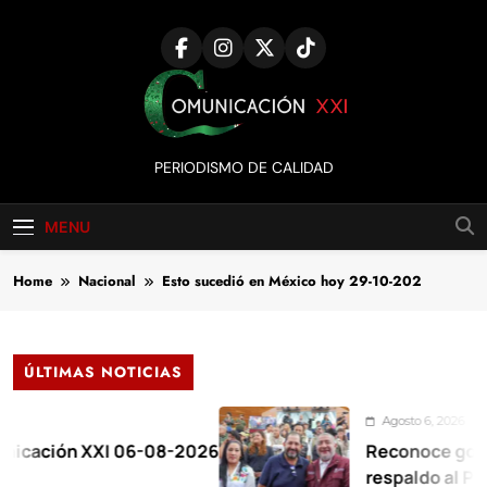
Skip
to
content
Comunicación
PERIODISMO DE CALIDAD
XXI
MENU
Home
Nacional
Esto sucedió en México hoy 29-10-202
ÚLTIMAS NOTICIAS
Agosto 6, 2026
ón XXI 06-08-2026
Reconoce gobernador
respaldo al Plan de l