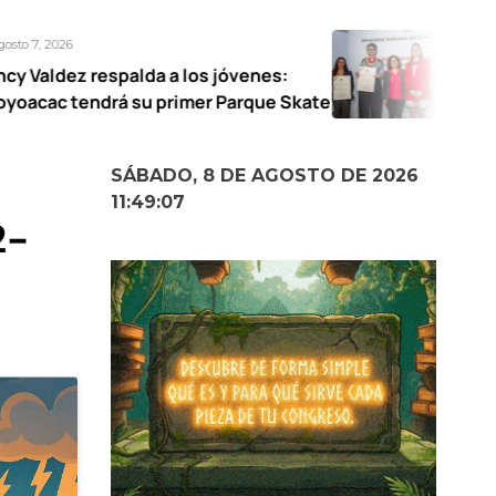
Agosto 7, 2026
da a los jóvenes:
UAEMéx abre expo
u primer Parque Skate
narrativas femen
SÁBADO, 8 DE AGOSTO DE 2026
11:49:08
2-