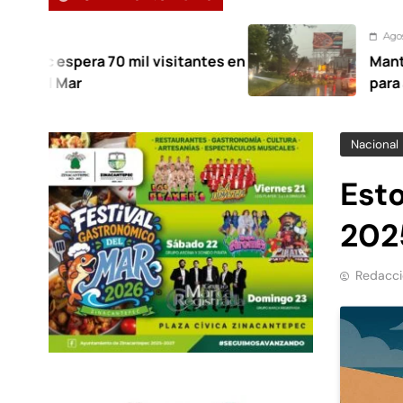
Agosto 7, 2026
0 mil visitantes en
Mantiene Toluca des
para atender afectaci
Nacional
Est
202
Redacci