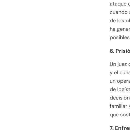
ataque o
cuando s
de los o
ha gener
posibles
6. Pris
Un juez 
y el cu
un opera
de logís
decisión
familiar
que sost
7. Enfr