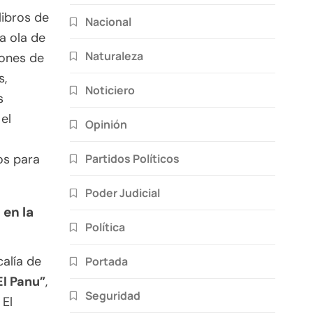
libros de
Nacional
a ola de
Naturaleza
iones de
s,
Noticiero
s
el
Opinión
Partidos Políticos
os para
Poder Judicial
 en la
Política
calía de
Portada
El Panu”
,
Seguridad
 El