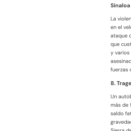
Sinaloa
La viole
en el ve
ataque d
que cust
y varios
asesinad
fuerzas 
8. Trag
Un autob
más de 5
saldo fa
gravedad
Sierra d