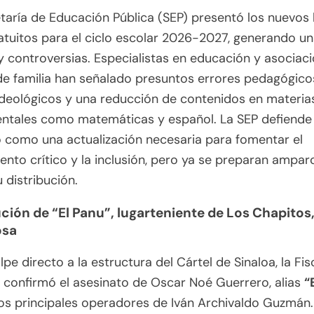
taría de Educación Pública (SEP) presentó los nuevos 
atuitos para el ciclo escolar 2026-2027, generando un
 y controversias. Especialistas en educación y asociac
e familia han señalado presuntos errores pedagógico
deológicos y una reducción de contenidos en materia
ntales como matemáticas y español. La SEP defiende 
 como una actualización necesaria para fomentar el
nto crítico y la inclusión, pero ya se preparan ampar
u distribución.
ución de “El Panu”, lugarteniente de Los Chapitos,
osa
lpe directo a la estructura del Cártel de Sinaloa, la Fis
confirmó el asesinato de Oscar Noé Guerrero, alias
“
os principales operadores de Iván Archivaldo Guzmán.