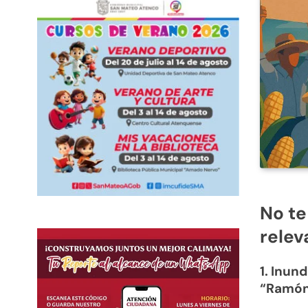
No te
relev
1. Inun
“Ramó