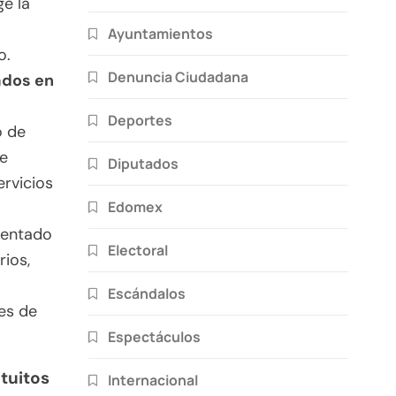
ge la
Ayuntamientos
o.
Denuncia Ciudadana
rados en
Deportes
o de
ue
Diputados
ervicios
Edomex
mentado
Electoral
rios,
Escándalos
tes de
Espectáculos
atuitos
Internacional