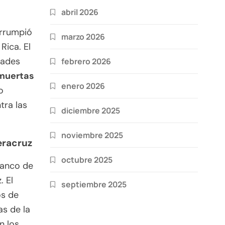
abril 2026
irrumpió
marzo 2026
Rica. El
dades
febrero 2026
 muertas
enero 2026
o
tra las
diciembre 2025
noviembre 2025
eracruz
octubre 2025
ranco de
. El
septiembre 2025
os de
as de la
n los