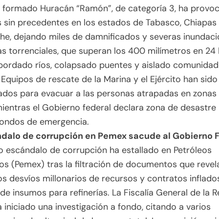
n formado Huracán “Ramón”, de categoría 3, ha provo
 sin precedentes en los estados de Tabasco, Chiapas
e, dejando miles de damnificados y severas inundaci
ias torrenciales, que superan los 400 milímetros en 24 
bordado ríos, colapsado puentes y aislado comunida
 Equipos de rescate de la Marina y el Ejército han sido
dos para evacuar a las personas atrapadas en zonas 
mientras el Gobierno federal declara zona de desastre
fondos de emergencia.
ndalo de corrupción en Pemex sacude al Gobierno 
 escándalo de corrupción ha estallado en Petróleos
s (Pemex) tras la filtración de documentos que revel
s desvíos millonarios de recursos y contratos inflados
e insumos para refinerías. La Fiscalía General de la R
 iniciado una investigación a fondo, citando a varios