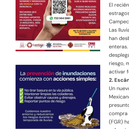
El recié
estragos
Campech
Las lluv
han des
enteras.
desplega
riesgo, 
activar 
2. Escá
Un nuevo
Mexicano
presunto
compra d
(FGR) ha