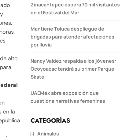
Zinacantepec espera 70 mil visitantes
cado
en el Festival del Mar
 y
ones.
Mantiene Toluca despliegue de
horas,
brigadas para atender afectaciones
des
por lluvia
de alto
Nancy Valdez respalda a los jóvenes:
 para
Ocoyoacac tendrá su primer Parque
Skate
Federal
UAEMéx abre exposición que
cuestiona narrativas femeninas
an
 en la
CATEGORÍAS
epública
Animales