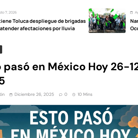
Agosto 7, 2026
pliegue de brigadas
Nancy Valdez respal
ones por lluvia
Ocoyoacac tendrá s
o pasó en México Hoy 26-1
5
ón
Diciembre 26, 2025
0
10 Mins