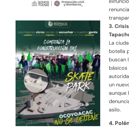
exfuncio
renuncia
transpar
3. Crisi
Tapach
La ciuda
botella 
buscan l
básicos 
autorida
un nuevo
aunque 
denuncia
asilo.
4. Polé