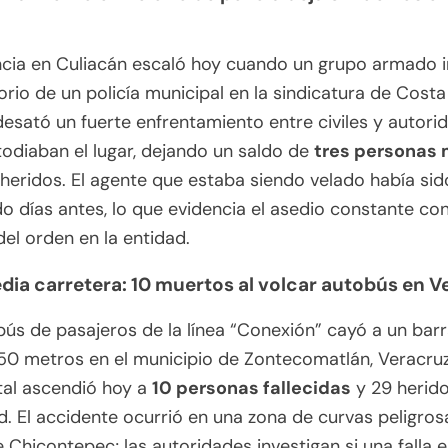
ncia en Culiacán escaló hoy cuando un grupo armado 
lorio de un policía municipal en la sindicatura de Costa 
esató un fuerte enfrentamiento entre civiles y autori
odiaban el lugar, dejando un saldo de
tres personas
 heridos. El agente que estaba siendo velado había sid
o días antes, lo que evidencia el asedio constante con
del orden en la entidad.
edia carretera: 10 muertos al volcar autobús en V
ús de pasajeros de la línea “Conexión” cayó a un bar
0 metros en el municipio de Zontecomatlán, Veracruz
tal ascendió hoy a
10 personas fallecidas
y 29 herid
. El accidente ocurrió en una zona de curvas peligros
e Chicontepec; las autoridades investigan si una falla e