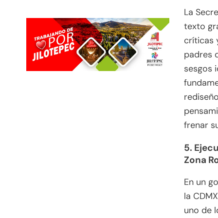
La Secre
texto gr
críticas
padres d
sesgos i
fundame
rediseño
pensamie
frenar s
5. Ejec
Zona R
En un go
la CDMX 
uno de l