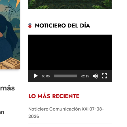
NOTICIERO DEL DÍA
Reproductor
de
vídeo
00:00
02:15
o más
LO MÁS RECIENTE
Noticiero Comunicación XXI 07-08-
án
2026