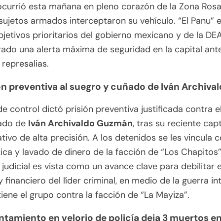
currió esta mañana en pleno corazón de la Zona Rosa
ujetos armados interceptaron su vehículo. “El Panu” 
bjetivos prioritarios del gobierno mexicano y de la DEA
ado una alerta máxima de seguridad en la capital ant
 represalias.
ión preventiva al suegro y cuñado de Iván Archiva
de control dictó prisión preventiva justificada contra e
ñado de
Iván Archivaldo Guzmán
, tras su reciente cap
tivo de alta precisión. A los detenidos se les vincula c
tica y lavado de dinero de la facción de “Los Chapitos”
 judicial es vista como un avance clave para debilitar e
 y financiero del líder criminal, en medio de la guerra in
iene el grupo contra la facción de “La Mayiza”.
entamiento en velorio de policía deja 3 muertos e