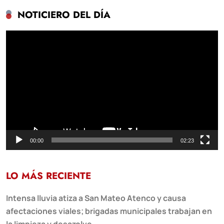
NOTICIERO DEL DÍA
Reproductor
de
vídeo
00:00
02:23
LO MÁS RECIENTE
Intensa lluvia atiza a San Mateo Atenco y causa
afectaciones viales; brigadas municipales trabajan en
la limpieza y desazolve