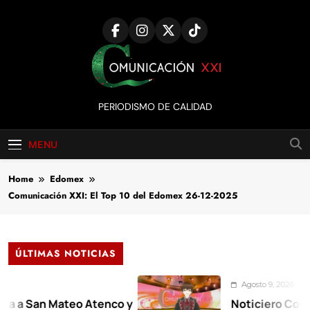
Skip
to
content
Comunicación
PERIODISMO DE CALIDAD
XXI
MENU
Home
Edomex
Comunicación XXI: El Top 10 del Edomex 26-12-2025
ÚLTIMAS NOTICIAS
Agosto 9, 2026
an Mateo Atenco y
Noticiero Comunicaci