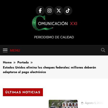
Skip
to
content
Comunicación
PERIODISMO DE CALIDAD
XXI
MENU
Home
Portada
Estados Unidos elimina los cheques federales: millones deberán
adaptarse al pago electrónico
ÚLTIMAS NOTICIAS
Agosto 5, 2026