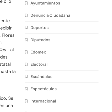
e olió
Ayuntamientos
Denuncia Ciudadana
mente
Deportes
ecibir
, Flores
Diputados
n
ica
– al
Edomex
edes
statal
Electoral
hasta la
Escándalos
a
Espectáculos
ico. Se
Internacional
 en una