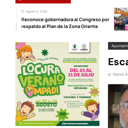
6, 2026
Agost
ce gobernadora al Congreso por
Foro 
o al Plan de la Zona Oriente
traba
Ayuntami
Esca
Mariel 