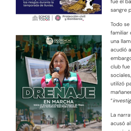
fue el b
sangre p
Todo se 
familiar
una llam
acudió a
embargo,
club fue
sociales
utilizó 
mañaner
“
investi
La narra
acusó al