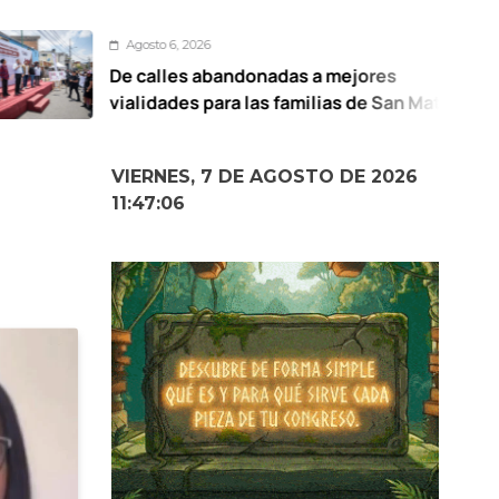
sto 6, 2026
calles abandonadas a mejores
UA
idades para las familias de San Mateo
de
otitlán: Ricardo Moreno
VIERNES, 7 DE AGOSTO DE 2026
11:47:08