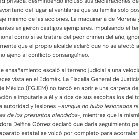
d privada, desmintiendo incluso sus declaraciones de
yoritario del lugar al ventilarse que su familia solo po
je mínimo de las acciones. La maquinaria de Morena 
antes exigieron castigos ejemplares, impulsando el t
cional como si se tratara del peor crimen del año, ign
mente que el propio alcalde aclaró que no se afectó 
o ajeno al conflicto consanguíneo.
 de ensañamiento escaló al terreno judicial a una veloc
ces vista en el Edoméx. La Fiscalía General de Justici
e México (FGJEM) no tardó en abrirle una carpeta de
ación e imputarle a él y a dos de sus escoltas los delit
 autoridad y lesiones –
aunque no hubo lesionados ni
s de los presuntos ofendidos
-, mientras que la mism
ora Delfina Gómez declaró que daría seguimiento per
 aparato estatal se volcó por completo para acorralar 