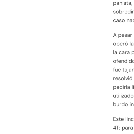
panista,
sobredim
caso nac
A pesar 
operó la
la cara 
ofendido
fue taja
resolvió
pediría 
utilizad
burdo in
Este lin
4T: para