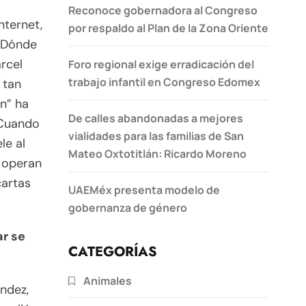
Reconoce gobernadora al Congreso
nternet,
por respaldo al Plan de la Zona Oriente
 ¿Dónde
rcel
Foro regional exige erradicación del
trabajo infantil en Congreso Edomex
 tan
n” ha
De calles abandonadas a mejores
 Cuando
vialidades para las familias de San
le al
Mateo Oxtotitlán: Ricardo Moreno
, operan
cartas
UAEMéx presenta modelo de
gobernanza de género
ar se
CATEGORÍAS
Animales
ndez,