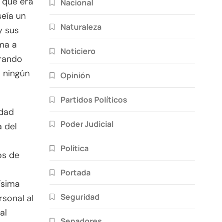
 que era
Nacional
seía un
Naturaleza
y sus
ema a
Noticiero
orando
a ningún
Opinión
Partidos Políticos
idad
Poder Judicial
a del
Política
os de
Portada
ísima
Seguridad
sonal al
al
Senadores