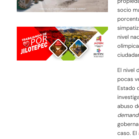
propieda
socio ma
porcenta
simpatiz
nivel na
olímpica
ciudadan
El nivel
pocas ve
Estado d
investig
abuso de
demanda
gobernad
caso. El