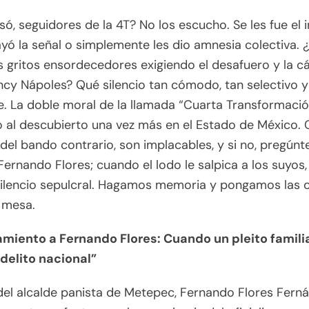
ó, seguidores de la 4T? No los escucho. Se les fue el i
ayó la señal o simplemente les dio amnesia colectiva.
s gritos ensordecedores exigiendo el desafuero y la cá
cy Nápoles? Qué silencio tan cómodo, tan selectivo y
. La doble moral de la llamada “Cuarta Transformació
 al descubierto una vez más en el Estado de México.
 del bando contrario, son implacables, y si no, pregúnte
Fernando Flores; cuando el lodo le salpica a los suyos
silencio sepulcral. Hagamos memoria y pongamos las 
 mesa.
hamiento a Fernando Flores: Cuando un pleito famili
delito nacional”
del alcalde panista de Metepec, Fernando Flores Ferná