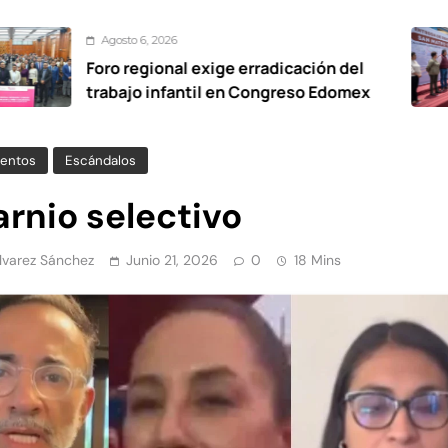
o 6, 2026
Ago
regional exige erradicación del
De 
jo infantil en Congreso Edomex
vial
Oxt
entos
Escándalos
rnio selectivo
Álvarez Sánchez
Junio 21, 2026
0
18 Mins