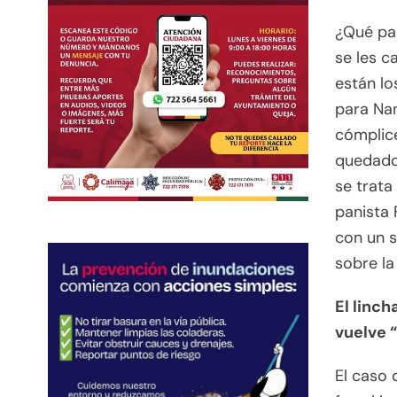
¿Qué pas
se les c
están lo
para Nan
cómplice
quedado
se trata
panista 
con un 
sobre la
El linc
vuelve “
El caso 