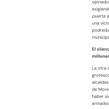
opinador
exigiend
puerta a
una vict
podredum
municipa
El sile
millone
La otra
grotesca
alcaldes
de Moren
haber si
armados 