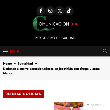
Skip
to
content
Comunicación
PERIODISMO DE CALIDAD
XXI
MENU
Home
Seguridad
Detienen a cuatro extorsionadores en Jocotitlán con droga y arma
blanca
ÚLTIMAS NOTICIAS
Agosto 9, 2026