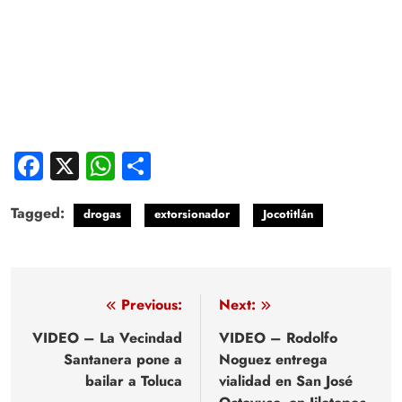
Facebook
X
WhatsApp
Compartir
Tagged:
drogas
extorsionador
Jocotitlán
Navegación
Previous:
Next:
de
VIDEO – La Vecindad
VIDEO – Rodolfo
Santanera pone a
Noguez entrega
entradas
bailar a Toluca
vialidad en San José