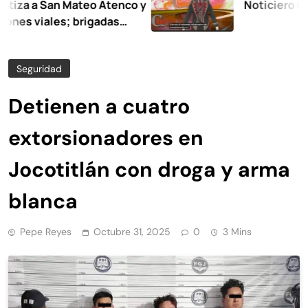
a San Mateo Atenco y
Noticiero Comunic
iales; brigadas
en la limpieza y
Seguridad
Detienen a cuatro
extorsionadores en
Jocotitlán con droga y arma
blanca
Pepe Reyes
Octubre 31, 2025
0
3 Mins