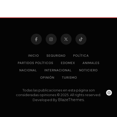
INICIO
SEGURIDAD
POLÍTICA
PARTIDOS POLÍTICOS
EDOMEX
ANIMALES
NACIONAL
INTERNACIONAL
NOTICIERO
OPINIÓN
TURISMO
Todas las publicaciones en esta página son
consideradas opiniones © 2025. All rights reserved.
BlazeThemes
Developed By
.