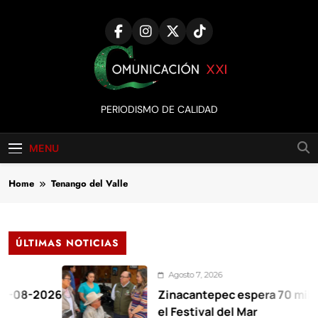
Skip
to
content
Comunicación
PERIODISMO DE CALIDAD
XXI
MENU
Home
Tenango del Valle
ÚLTIMAS NOTICIAS
Agosto 7, 2026
026
Zinacantepec espera 70 mil visitante
el Festival del Mar