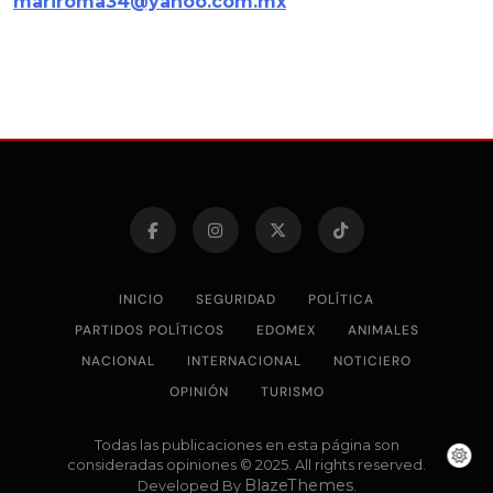
mariroma34@yahoo.com.mx
INICIO
SEGURIDAD
POLÍTICA
PARTIDOS POLÍTICOS
EDOMEX
ANIMALES
NACIONAL
INTERNACIONAL
NOTICIERO
OPINIÓN
TURISMO
Todas las publicaciones en esta página son
consideradas opiniones © 2025. All rights reserved.
BlazeThemes
Developed By
.