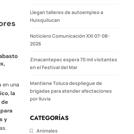
Llegan talleres de autoempleo a
Huixquilucan
dores
Noticiero Comunicación XXI 07-08-
2026
sabasto
Zinacantepec espera 70 mil visitantes
x,
en el Festival del Mar
Mantiene Toluca despliegue de
 en una
brigadas para atender afectaciones
co, la
por lluvia
 de
 para
CATEGORÍAS
s y
as.
Animales