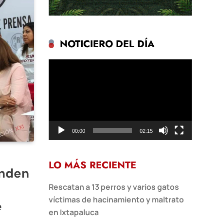
NOTICIERO DEL DÍA
Reproductor
de
vídeo
00:00
02:15
LO MÁS RECIENTE
onden
Rescatan a 13 perros y varios gatos
víctimas de hacinamiento y maltrato
e
en Ixtapaluca