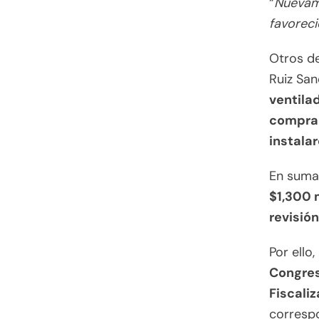
“
Nuevam
favorec
Otros de
Ruiz San
ventila
compra 
instalar
En suma,
$1,300 
revisió
Por ello
Congres
Fiscali
correspo