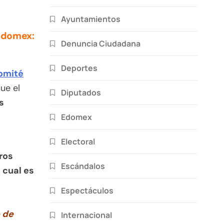
Ayuntamientos
 Edomex:
Denuncia Ciudadana
Deportes
omité
que el
Diputados
s
Edomex
Electoral
ros
Escándalos
 cual es
Espectáculos
 de
Internacional