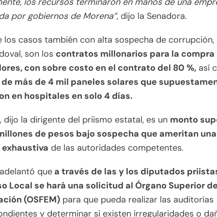
ente, los recursos terminaron en manos de una empr
ida por gobiernos de Morena”
, dijo la Senadora.
 los casos también con alta sospecha de corrupción,
doval, son los
contratos millonarios para la compra
dores, con sobre costo en el contrato del 80 %,
así 
de más de 4 mil paneles solares que supuestame
on en hospitales en solo 4 días.
 dijo la dirigente del priismo estatal, es un
monto supe
millones de pesos bajo sospecha que ameritan una
n exhaustiva
de las autoridades competentes.
, adelantó que
a través de las y los diputados priista
o Local se hará una solicitud al Órgano Superior d
zación (OSFEM)
para que pueda realizar las auditorías
ndientes y determinar si existen irregularidades o da