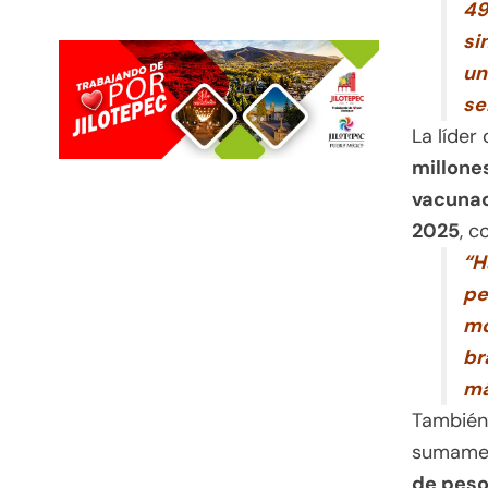
49
si
un
se
La líder
millone
vacunac
2025
, c
“H
pe
mó
br
má
También
sumamen
de peso