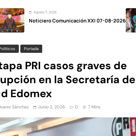
osto 7, 2026
A
iciero Comunicación XXI 07-08-2026
Zin
el 
Políticos
Portada
tapa PRI casos graves de
upción en la Secretaría de
ud Edomex
Álvarez Sánchez
Junio 2, 2026
0
7 Mins