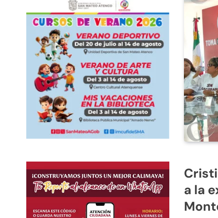
Crist
a la 
Monto