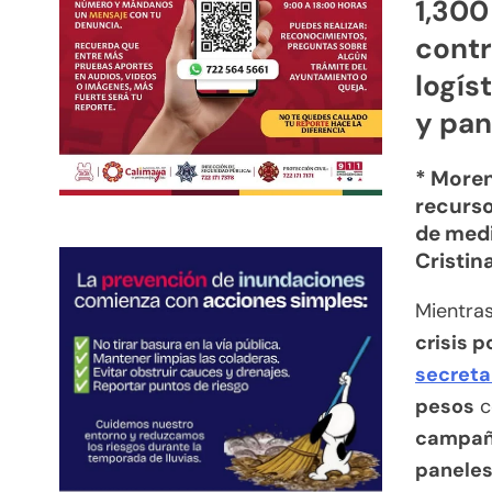
1,300
contr
logís
y pan
* Moren
recurso
de medi
Cristin
Mientras
crisis 
secreta
pesos
c
campaña
paneles