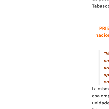
Tabasco
PRI 
nacion
“M
em
or
ap
en
La mis
esa emp
unidade