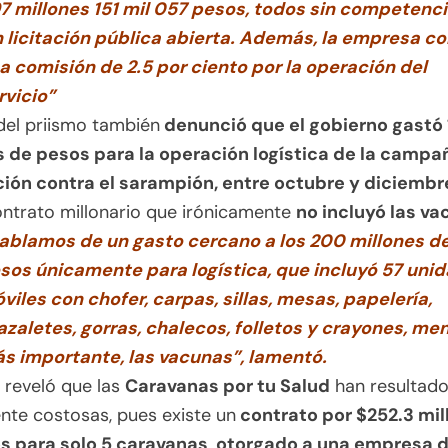
7 millones 151 mil 057 pesos, todos sin competenci
n licitación pública abierta. Además, la empresa c
a comisión de 2.5 por ciento por la operación del
rvicio”
 del priismo también
denunció que el gobierno gastó 
s de pesos para la operación logística de la campa
ión contra el sarampión, entre octubre y diciembr
ontrato millonario que irónicamente
no incluyó las va
ablamos de un gasto cercano a los 200 millones d
sos únicamente para logística, que incluyó 57 uni
viles con chofer, carpas, sillas, mesas, papelería,
azaletes, gorras, chalecos, folletos y crayones, men
s importante, las vacunas”, lamentó.
 reveló que las
Caravanas por tu Salud
han resultad
te costosas, pues existe un
contrato por $252.3 mil
s para solo 5 caravanas
,
otorgado a una empresa 