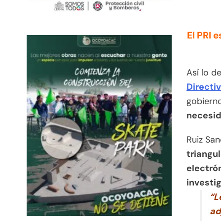
El PRI 
Así lo d
Directiv
gobiern
necesid
Ruiz San
triangu
electrón
investi
“L
ad