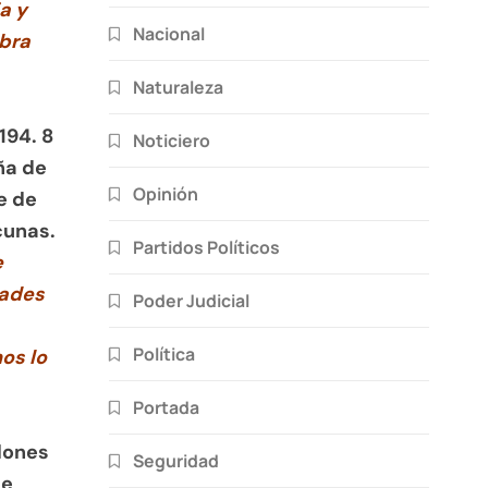
a y
Nacional
obra
Naturaleza
194. 8
Noticiero
ña de
Opinión
e de
cunas.
Partidos Políticos
e
dades
Poder Judicial
Política
os lo
Portada
o
lones
Seguridad
de