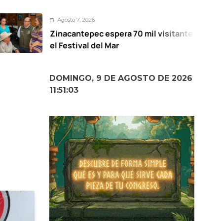
gosto 7, 2026
acantepec espera 70 mil visitantes en
M
Festival del Mar
p
DOMINGO, 9 DE AGOSTO DE 2026
11:51:05