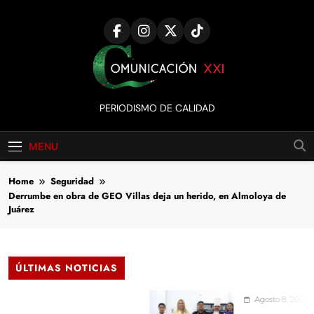
Skip
to
content
Comunicación
PERIODISMO DE CALIDAD
XXI
MENU
Home
Seguridad
Derrumbe en obra de GEO Villas deja un herido, en Almoloya de
Juárez
ÚLTIMAS NOTICIAS
Agosto 8, 2026