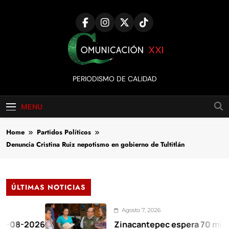
Skip
to
content
Comunicación
PERIODISMO DE CALIDAD
XXI
MENU
Home
Partidos Políticos
Denuncia Cristina Ruiz nepotismo en gobierno de Tultitlán
ÚLTIMAS NOTICIAS
Agosto 7, 2026
2026
Zinacantepec espera 70 mil visitant