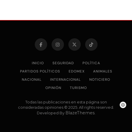
INICIO
SEGURIDAD
POLÍTICA
PARTIDOS POLÍTICOS
EDOMEX
ANIMALES
NACIONAL
INTERNACIONAL
NOTICIERO
OPINIÓN
TURISMO
Todas las publicaciones en esta página son
consideradas opiniones © 2025. All rights reserved.
BlazeThemes
Developed By
.