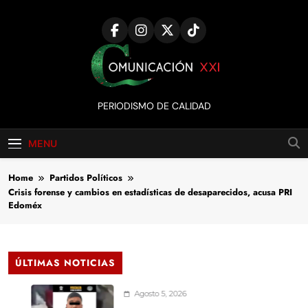
Skip
to
content
Comunicación
PERIODISMO DE CALIDAD
XXI
MENU
Home
Partidos Políticos
Crisis forense y cambios en estadísticas de desaparecidos, acusa PRI
Edoméx
ÚLTIMAS NOTICIAS
Agosto 5, 2026