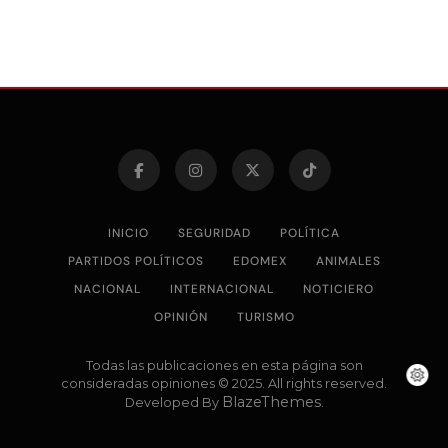
INICIO
SEGURIDAD
POLÍTICA
PARTIDOS POLÍTICOS
EDOMEX
ANIMALES
NACIONAL
INTERNACIONAL
NOTICIERO
OPINIÓN
TURISMO
Todas las publicaciones en esta página son
consideradas opiniones © 2025. All rights reserved.
BlazeThemes
Developed By
.