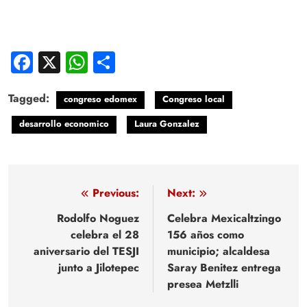
Facebook
X
WhatsApp
Compartir
Tagged:
congreso edomex
Congreso local
desarrollo economico
Laura Gonzalez
Navegación
Previous:
Next:
de
Rodolfo Noguez
Celebra Mexicaltzingo
celebra el 28
156 años como
entradas
aniversario del TESJI
municipio; alcaldesa
junto a Jilotepec
Saray Benitez entrega
presea Metzlli