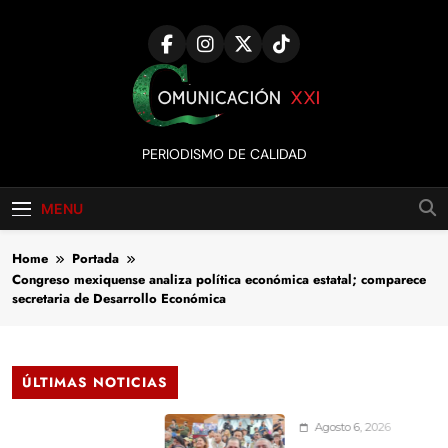
Skip
to
content
Comunicación
PERIODISMO DE CALIDAD
XXI
MENU
Home
Portada
Congreso mexiquense analiza política económica estatal; comparece
secretaria de Desarrollo Económica
ÚLTIMAS NOTICIAS
Agosto 6, 2026