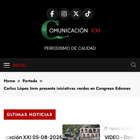
Skip
to
content
Comunicación
PERIODISMO DE CALIDAD
XXI
MENU
Home
Portada
Carlos López Imm presenta iniciativas verdes en Congreso Edomex
ÚLTIMAS NOTICIAS
Agosto 5, 2026
n XXI 05-08-2026
VIDEO – Detienen a 17 