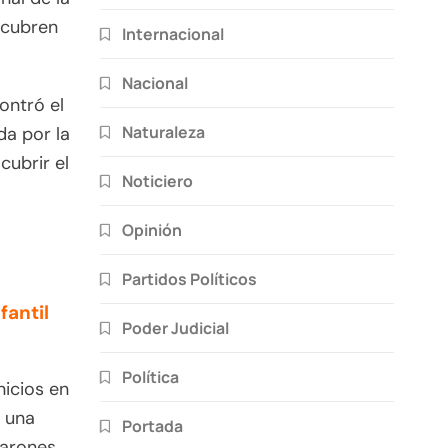
scubren
Internacional
Nacional
ontró el
Naturaleza
a por la
ubrir el
Noticiero
Opinión
Partidos Políticos
antil
Poder Judicial
Política
nicios en
 una
Portada
arones.