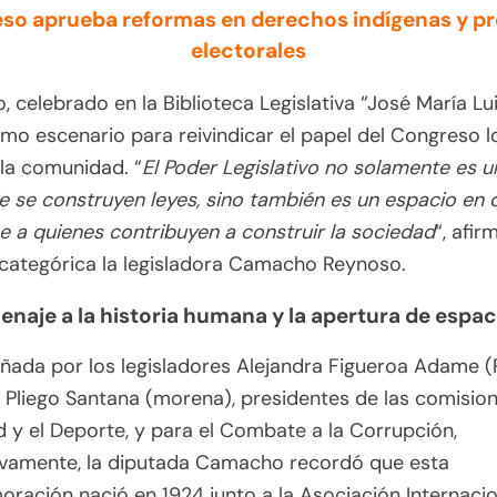
so aprueba reformas en derechos indígenas y p
electorales
o, celebrado en la Biblioteca Legislativa “José María Lu
omo escenario para reivindicar el papel del Congreso l
 la comunidad. “
El Poder Legislativo no solamente es u
 se construyen leyes, sino también es un espacio en
 a quienes contribuyen a construir la sociedad
“, afir
categórica la legisladora Camacho Reynoso.
naje a la historia humana y la apertura de espac
ada por los legisladores Alejandra Figueroa Adame 
Pliego Santana (morena), presidentes de las comision
 y el Deporte, y para el Combate a la Corrupción,
ivamente, la diputada Camacho recordó que esta
ación nació en 1924 junto a la Asociación Internacio