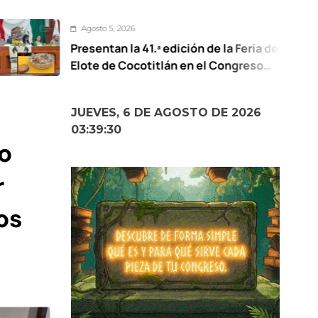
gosto 5, 2026
sentan la 41.ª edición de la Feria del
¡
te de Cocotitlán en el Congreso
o
xiquense
p
JUEVES, 6 DE AGOSTO DE 2026
03:39:32
o
r
os