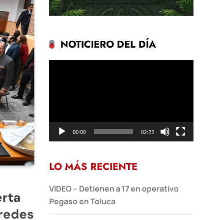
NOTICIERO DEL DÍA
Reproductor
de
vídeo
00:00
02:22
LO MÁS RECIENTE
VIDEO – Detienen a 17 en operativo
erta
Pegaso en Toluca
 redes