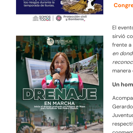
Congre
El event
sirvió c
frente a
en donde
reconoce
manera 
Un home
Acompañ
Gerardo 
Juventud
respect
conmemor