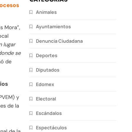
rocesos
Animales
Ayuntamientos
is Mora”,
ocal
Denuncia Ciudadana
n lugar
 donde se
Deportes
mó de
Diputados
ios
Edomex
(PVEM) y
Electoral
es de la
Escándalos
Espectáculos
nal de la