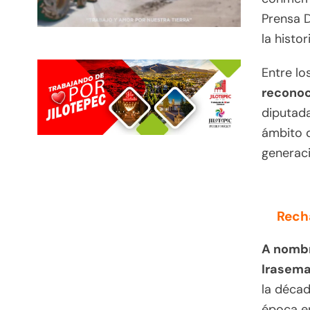
Prensa D
la histo
Entre lo
reconoc
diputad
ámbito d
generaci
Rech
A nombr
Irasema
la déca
época en