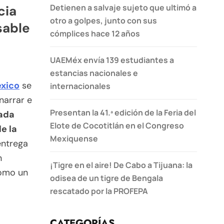
Detienen a salvaje sujeto que ultimó a
cia
otro a golpes, junto con sus
sable
cómplices hace 12 años
UAEMéx envía 139 estudiantes a
estancias nacionales e
éxico
se
internacionales
narrar e
Presentan la 41.ª edición de la Feria del
ada
Elote de Cocotitlán en el Congreso
e la
Mexiquense
entrega
n
¡Tigre en el aire! De Cabo a Tijuana: la
como un
odisea de un tigre de Bengala
rescatado por la PROFEPA
CATEGORÍAS