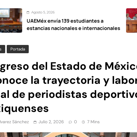
to 5, 2026
A
éx envía 139 estudiantes a
Pre
ncias nacionales e internacionales
Elo
Me
s
Portada
greso del Estado de Méxic
noce la trayectoria y labo
al de periodistas deportiv
iquenses
Álvarez Sánchez
Julio 2, 2026
0
7 Mins