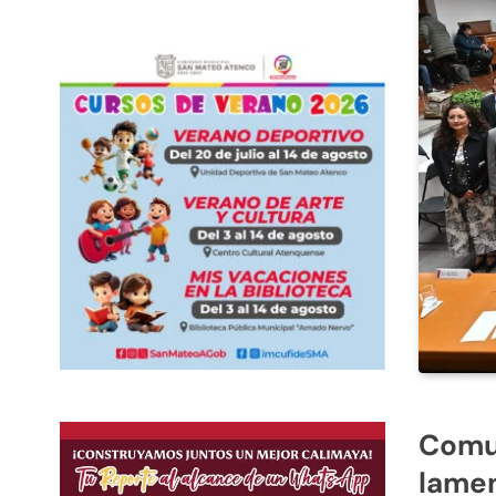
Comun
lamen