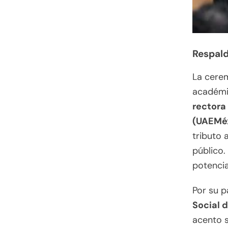
Respald
La cere
académi
rectora
(UAEMé
tributo 
público.
potencia
Por su pa
Social 
acento s