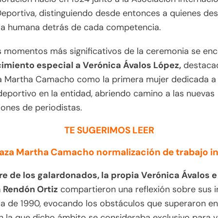
eportiva, distinguiendo desde entonces a quienes de
ria humana detrás de cada competencia.
s momentos más significativos de la ceremonia se enc
imiento especial a Verónica Ávalos López,
destacad
a Martha Camacho como la primera mujer dedicada a c
eportivo en la entidad, abriendo camino a las nuevas
ones de periodistas.
TE SUGERIMOS LEER
aza Martha Camacho normalización de trabajo inf
e de los galardonados, la propia Verónica Ávalos e
 Rendón Ortiz
compartieron una reflexión sobre sus i
da de 1990, evocando los obstáculos que superaron en
 la que dicho ámbito se consideraba exclusivo para v