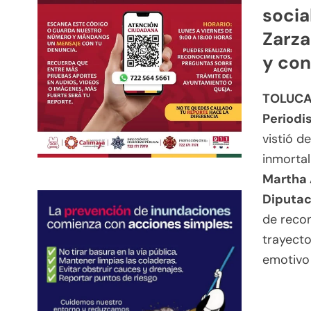
socia
Zarza
y con
TOLUCA
Periodi
vistió d
inmortal
Martha 
Diputac
de recon
trayecto
emotivo