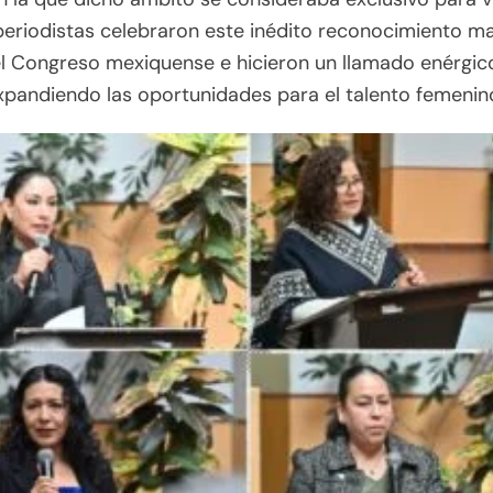
eriodistas celebraron este inédito reconocimiento ma
l Congreso mexiquense e hicieron un llamado enérgic
xpandiendo las oportunidades para el talento femenin