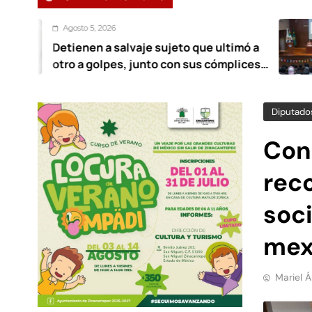
 5, 2026
Agos
en a salvaje sujeto que ultimó a
UAEM
 golpes, junto con sus cómplices
esta
12 años
Diputado
Con
reco
soci
mex
Mariel 