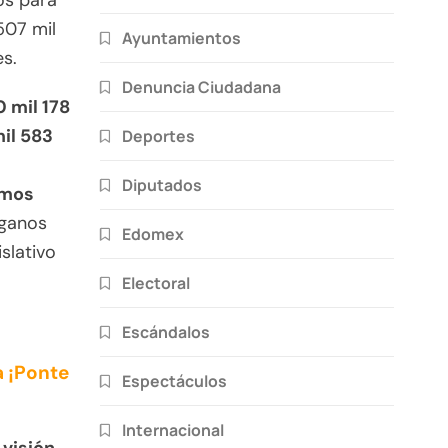
os para
507 mil
Ayuntamientos
es.
Denuncia Ciudadana
0 mil 178
il 583
Deportes
Diputados
smos
rganos
Edomex
slativo
Electoral
Escándalos
 ¡Ponte
Espectáculos
Internacional