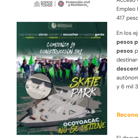
Acceso U
Empleo D
417 peso
En los e
pesos p
pesos
p
destina
descent
autónomo
y 6 mil 
Recono