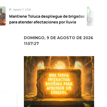
026
Agosto 7,
Toluca despliegue de brigadas
Nancy Va
der afectaciones por lluvia
Ocoyoac
DOMINGO, 9 DE AGOSTO DE 2026
11:57:28