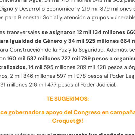
niversal al Agua; 24 mil 713 millones 843 mil 902 pes
igno y Desarrollo Económico; y 219 mil 879 millones 
s para Bienestar Social y atención a grupos vulnerabl
jes transversales
se asignaron 12 mil 134 millones 66
ara Igualdad de Género y 34 mil 925 millones 664 m
ara Construcción de la Paz y la Seguridad. Además, se
ron
160 mil 537 millones 727 mil 799 pesos a organi
ralizados,
14 mil 595 millones 289 mil 428 pesos a ó
s, 2 mil 346 millones 597 mil 978 pesos al Poder Legi
331 millones 216 mil 477 pesos al Poder Judicial.
TE SUGERIMOS:
ce gobernadora apoyo del Congreso en campaña
Croquet@!