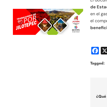
El docu
de Esta
en el ga
el comp
benefic
F
Tagged:
Nav
de
¿Qué 
entr