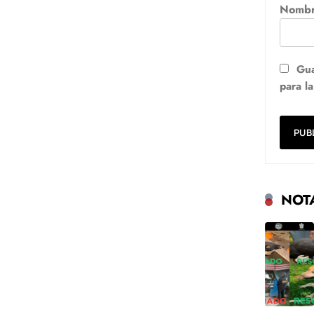
Nomb
Gua
para l
NOT