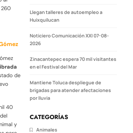
l 260
Llegan talleres de autoempleo a
Huixquilucan
Noticiero Comunicación XXI 07-08-
2026
a Gómez
Gómez
Zinacantepec espera 70 mil visitantes
librada
en el Festival del Mar
Estado de
Mantiene Toluca despliegue de
uevo
brigadas para atender afectaciones
por lluvia
mil 40
del
CATEGORÍAS
nimal y
Animales