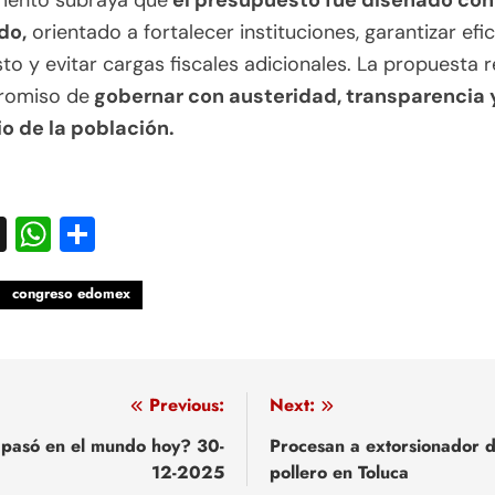
mento subraya que
el presupuesto fue diseñado con 
do,
orientado a fortalecer instituciones, garantizar efic
sto y evitar cargas fiscales adicionales. La propuesta 
romiso de
gobernar con austeridad, transparencia 
io de la población.
acebook
X
WhatsApp
Compartir
congreso edomex
egación
Previous:
Next:
pasó en el mundo hoy? 30-
Procesan a extorsionador 
12-2025
pollero en Toluca
adas