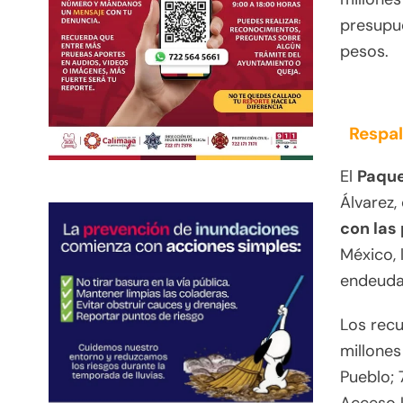
presupue
pesos.
Respal
El
Paque
Álvarez,
con las
México, 
endeuda
Los recu
millone
Pueblo; 