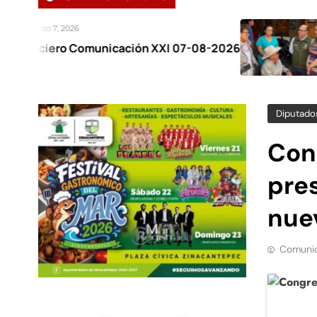
Agosto 7, 202
Comunicación XXI 07-08-2026
Zinacantep
el Festival
Diputado
Con
pre
nue
Comunic