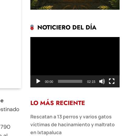
NOTICIERO DEL DÍA
Reproductor
de
vídeo
00:00
02:15
de
LO MÁS RECIENTE
stinado
Rescatan a 13 perros y varios gatos
víctimas de hacinamiento y maltrato
l 790
en Ixtapaluca
o al