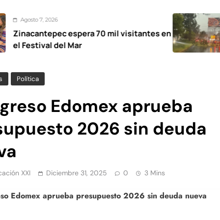
6
Agosto 7, 2
ec espera 70 mil visitantes en
Mantiene 
 del Mar
para aten
s
Política
greso Edomex aprueba
supuesto 2026 sin deuda
va
ación XXI
Diciembre 31, 2025
0
3 Mins