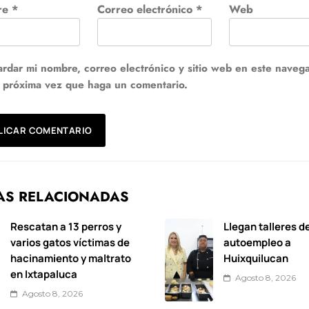
re
*
Correo electrónico
*
Web
rdar mi nombre, correo electrónico y sitio web en este naveg
a próxima vez que haga un comentario.
AS RELACIONADAS
Rescatan a 13 perros y
Llegan talleres d
varios gatos víctimas de
autoempleo a
hacinamiento y maltrato
Huixquilucan
en Ixtapaluca
Agosto 8, 2026
Agosto 8, 2026