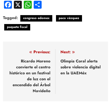
Facebook
X
WhatsApp
Compartir
Tagged:
congreso edomex
paco vázquez
paquete fiscal
Navegación
Previous:
Next:
de
Ricardo Moreno
Olimpia Coral alerta
convierte el centro
sobre violencia digital
entradas
histórico en un festival
en la UAEMéx
de luz con el
encendido del Árbol
Navideño