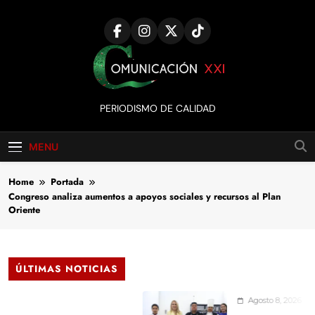
Skip
to
content
Comunicación
PERIODISMO DE CALIDAD
XXI
MENU
Home
Portada
Congreso analiza aumentos a apoyos sociales y recursos al Plan
Oriente
ÚLTIMAS NOTICIAS
Agosto 8, 2026