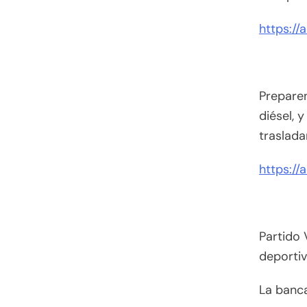
https://
Preparen
diésel, 
traslada
https://a
Partido 
deporti
La banca