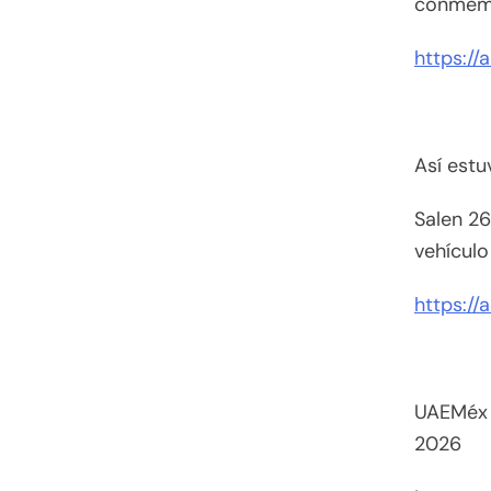
conmemo
https://
Así estu
Salen 26
vehículo
https://
UAEMéx f
2026