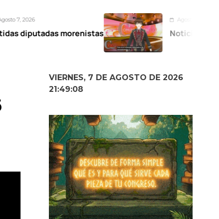
Agosto 6, 2026
s morenistas
Noticiero Comunicación X
VIERNES, 7 DE AGOSTO DE 2026
21:49:09
5