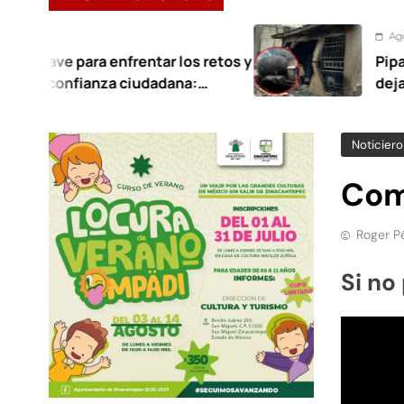
Agosto 7, 2026
a enfrentar los retos y
Pipa de gas provoc
nza ciudadana:
deja 21 heridos e
Noticiero
Com
Roger P
Si no