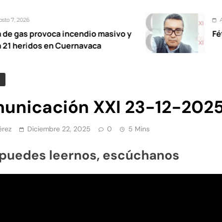
Agosto 7, 2026
a incendio masivo y
Fétidas diputada
n Cuernavaca
unicación XXI 23-12-202
érez
Diciembre 22, 2025
0
5 Mins
 puedes leernos, escúchanos