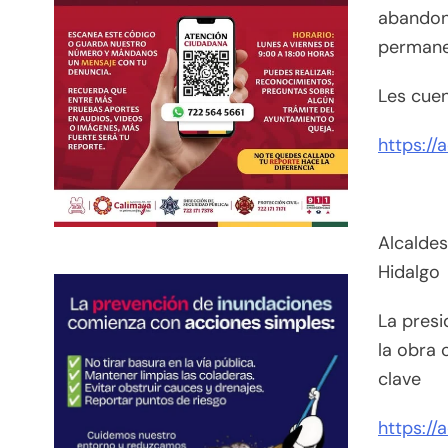
abandono
permane
Les cue
https://
Alcaldes
Hidalgo
La pres
la obra 
clave
https://