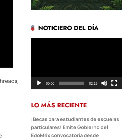
NOTICIERO DEL DÍA
Reproductor
de
vídeo
hreads,
00:00
02:15
LO MÁS RECIENTE
¡Becas para estudiantes de escuelas
particulares! Emite Gobierno del
EdoMéx convocatoria desde
e