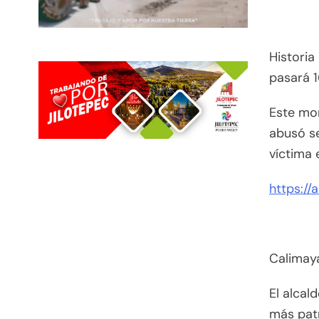
Historia
pasará 1
Este mon
abusó se
víctima
https://
Calimaya
El alcal
más pat