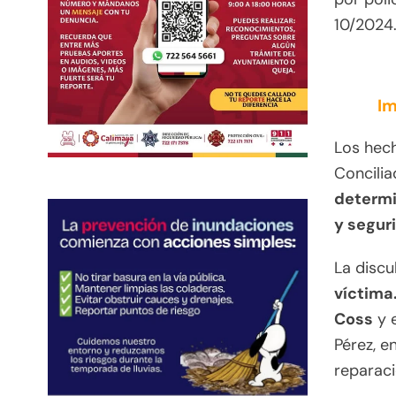
10/2024
Im
Los hech
Concilia
determin
y segur
La discu
víctima
Coss
y e
Pérez, e
reparac