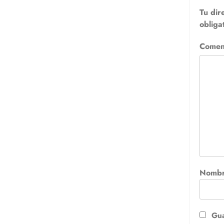
Tu dir
obliga
Comen
Nomb
Gua