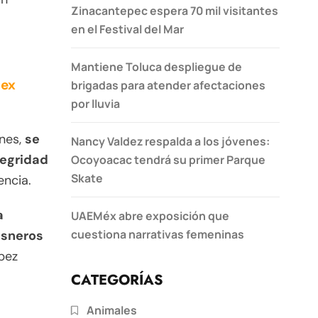
Zinacantepec espera 70 mil visitantes
en el Festival del Mar
Mantiene Toluca despliegue de
mex
brigadas para atender afectaciones
por lluvia
ones,
se
Nancy Valdez respalda a los jóvenes:
tegridad
Ocoyoacac tendrá su primer Parque
Skate
encia.
a
UAEMéx abre exposición que
cuestiona narrativas femeninas
isneros
ópez
CATEGORÍAS
Animales