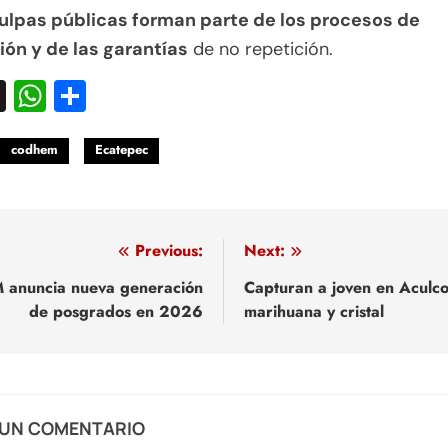
culpas públicas forman parte de los procesos de
ión y de las garantías
de no repetición.
acebook
X
WhatsApp
Compartir
codhem
Ecatepec
egación
Previous:
Next:
 anuncia nueva generación
Capturan a joven en Aculc
de posgrados en 2026
marihuana y cristal
adas
 UN COMENTARIO