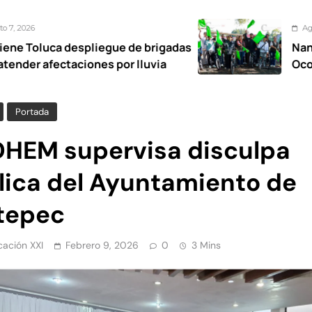
Agosto 7, 2026
pliegue de brigadas
Nancy Valdez respa
iones por lluvia
Ocoyoacac tendrá s
Portada
HEM supervisa disculpa
lica del Ayuntamiento de
tepec
ación XXI
Febrero 9, 2026
0
3 Mins