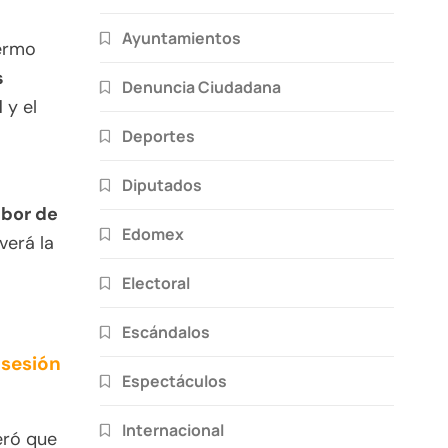
Ayuntamientos
lermo
s
Denuncia Ciudadana
l
y el
Deportes
Diputados
abor de
Edomex
verá la
Electoral
Escándalos
 sesión
Espectáculos
Internacional
eró que