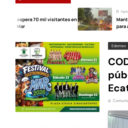
Agosto 7, 2026
0 mil visitantes en
Mantiene Toluca des
para atender afectac
Edomex
COD
púb
Eca
Comunic