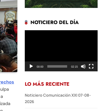
NOTICIERO DEL DÍA
Reproductor
de
vídeo
00:00
02:15
rechos
LO MÁS RECIENTE
culpa
Noticiero Comunicación XXI 07-08-
 a
2026
lizada
ón