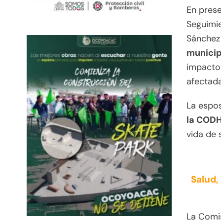
En prese
Seguimi
Sánchez 
municip
impacto 
afectada
La espo
la COD
vida de s
Salud,
La Comi