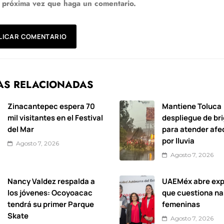
a próxima vez que haga un comentario.
AS RELACIONADAS
Zinacantepec espera 70
Mantiene Toluca
mil visitantes en el Festival
despliegue de br
del Mar
para atender afe
por lluvia
Agosto 7, 2026
Agosto 7, 2026
Nancy Valdez respalda a
UAEMéx abre exp
los jóvenes: Ocoyoacac
que cuestiona na
tendrá su primer Parque
femeninas
Skate
Agosto 7, 2026