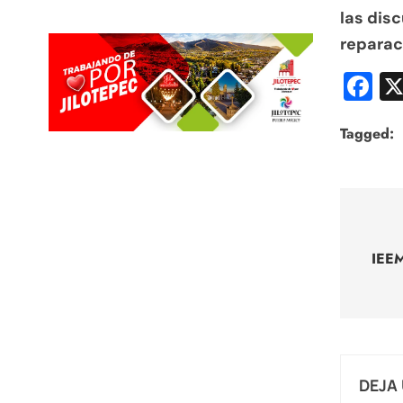
las dis
reparac
F
Tagged:
Nav
de
IEEM
entr
DEJA