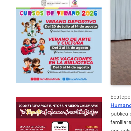
Ecatepe
Humano
pública 
familiar
por poli