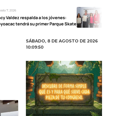
Agosto 7, 2026
lda a los jóvenes:
UAEMéx abre expo
u primer Parque Skate
narrativas femen
SÁBADO, 8 DE AGOSTO DE 2026
10:09:51