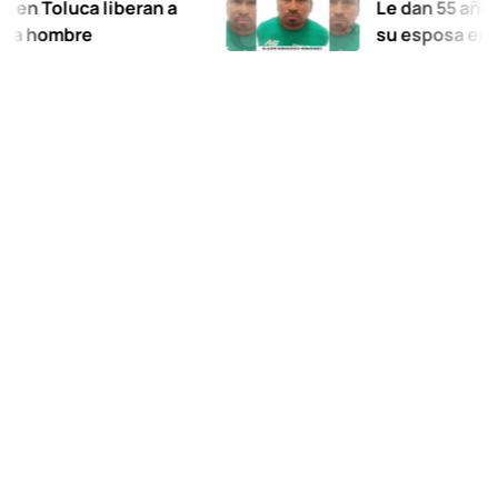
oluca liberan a
Le dan 55 años de pr
ombre
su esposa en Xalatl