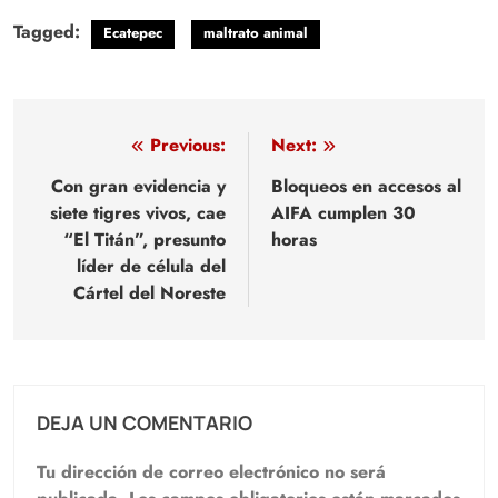
Tagged:
Ecatepec
maltrato animal
Navegación
Previous:
Next:
de
Con gran evidencia y
Bloqueos en accesos al
siete tigres vivos, cae
AIFA cumplen 30
entradas
“El Titán”, presunto
horas
líder de célula del
Cártel del Noreste
DEJA UN COMENTARIO
Tu dirección de correo electrónico no será