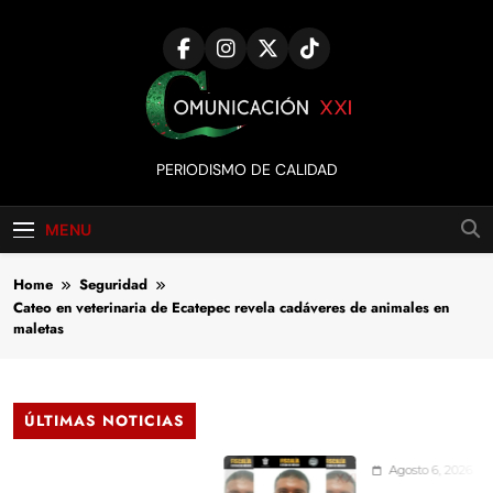
Skip
to
content
Comunicación
PERIODISMO DE CALIDAD
XXI
MENU
Home
Seguridad
Cateo en veterinaria de Ecatepec revela cadáveres de animales en
maletas
ÚLTIMAS NOTICIAS
Agosto 6, 2026