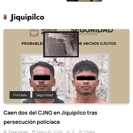
Jiquipilco
Portada
Seguridad
Caen dos del CJNG en Jiquipilco tras
persecución policíaca
Pepe Reyes
Mayo 29, 2026
0
3 Mins