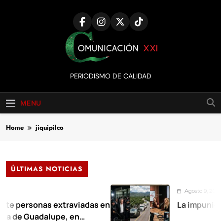
Skip
to
content
Comunicación
PERIODISMO DE CALIDAD
XXI
MENU
Home
jiquipilco
ÚLTIMAS NOTICIAS
Agosto 9, 2026
rsonas extraviadas en
La impunidad tiene
Guadalupe, en