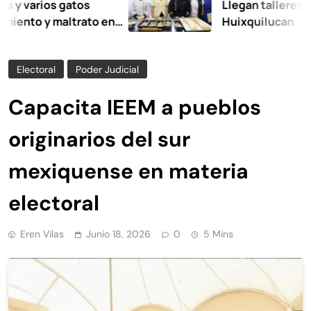
rios gatos
Llegan talleres de auto
 y maltrato en
Huixquilucan
Electoral
Poder Judicial
Capacita IEEM a pueblos
originarios del sur
mexiquense en materia
electoral
Eren Vilas
Junio 18, 2026
0
5 Mins