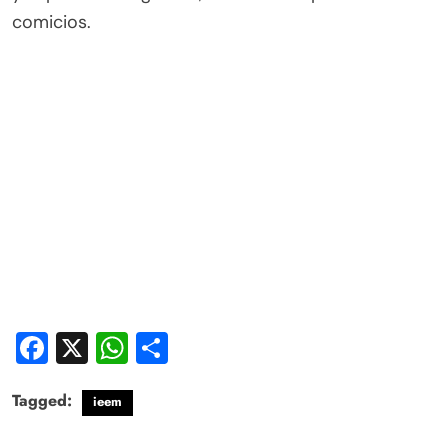
comicios.
Facebook
X
WhatsApp
Compartir
Tagged:
ieem