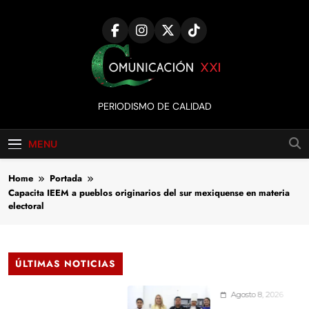
Skip
to
content
Comunicación
PERIODISMO DE CALIDAD
XXI
MENU
Home
Portada
Capacita IEEM a pueblos originarios del sur mexiquense en materia
electoral
ÚLTIMAS NOTICIAS
Agosto 8, 2026