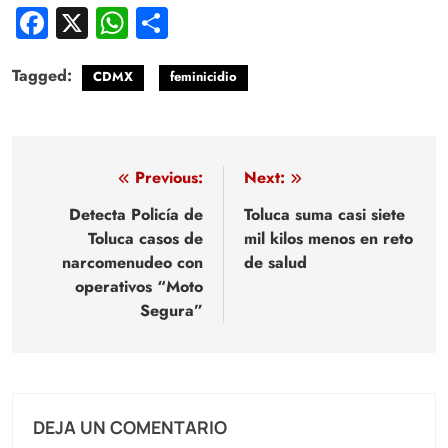
Facebook
X
WhatsApp
Compartir
Tagged:
CDMX
feminicidio
Navegación
Previous:
Next:
de
Detecta Policía de
Toluca suma casi siete
Toluca casos de
mil kilos menos en reto
entradas
narcomenudeo con
de salud
operativos “Moto
Segura”
DEJA UN COMENTARIO