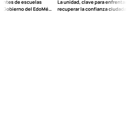
e escuelas
La unidad, clave para enfrentar los retos 
rno del EdoMéx
recuperar la confianza ciudadana:
olar hasta
Chuayffet