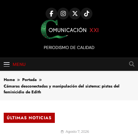
Skip
to
content
Comunicación
PERIODISMO DE CALIDAD
XXI
MENU
Home
Portada
Cámaras desconectadas y manipulación del sistema: pistas del
feminicidio de Edith
ÚLTIMAS NOTICIAS
Agosto 7, 2026