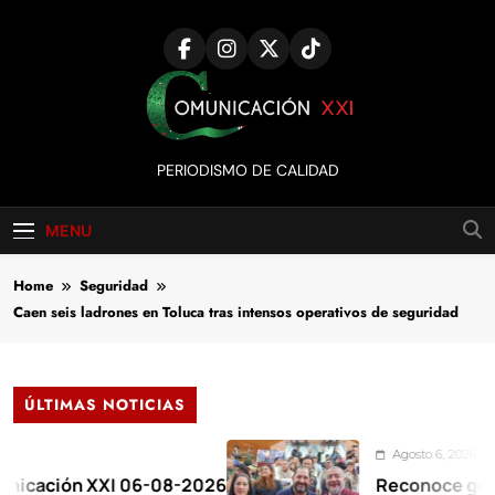
Skip
to
content
Comunicación
PERIODISMO DE CALIDAD
XXI
MENU
Home
Seguridad
Caen seis ladrones en Toluca tras intensos operativos de seguridad
ÚLTIMAS NOTICIAS
Agosto 6, 2026
ón XXI 06-08-2026
Reconoce gobernador