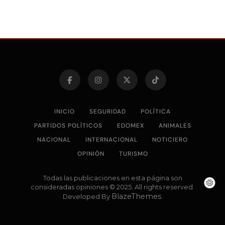
INICIO
SEGURIDAD
POLÍTICA
PARTIDOS POLÍTICOS
EDOMEX
ANIMALES
NACIONAL
INTERNACIONAL
NOTICIERO
OPINIÓN
TURISMO
Todas las publicaciones en esta página son
consideradas opiniones © 2025. All rights reserved.
BlazeThemes
Developed By
.