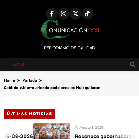
Skip
to
content
Comunicación
PERIODISMO DE CALIDAD
XXI
MENU
Home
Portada
Cabildo Abierto atiende peticiones en Huixquilucan
ÚLTIMAS NOTICIAS
Agosto 6, 2026
8-2026
Reconoce gobernadora al Congres