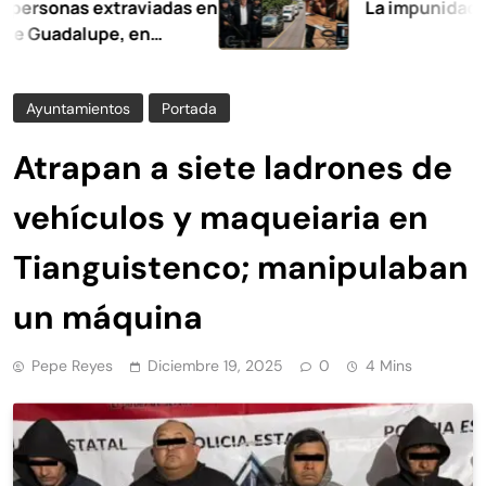
nas extraviadas en
La impunidad tiene fe
dalupe, en
Ayuntamientos
Portada
Atrapan a siete ladrones de
vehículos y maqueiaria en
Tianguistenco; manipulaban
un máquina
Pepe Reyes
Diciembre 19, 2025
0
4 Mins