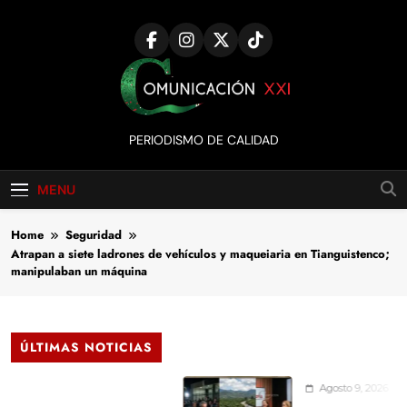
Skip
to
content
Comunicación
PERIODISMO DE CALIDAD
XXI
MENU
Home
Seguridad
Atrapan a siete ladrones de vehículos y maqueiaria en Tianguistenco;
manipulaban un máquina
ÚLTIMAS NOTICIAS
Agosto 9, 2026