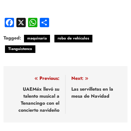
Facebook
X
WhatsApp
Compartir
Tagged:
maquinaria
robo de vehículos
Tianguistenco
Navegación
Previous:
Next:
de
UAEMéx llevó su
Las servilletas en la
talento musical a
mesa de Navidad
entradas
Tenancingo con el
concierto navideño