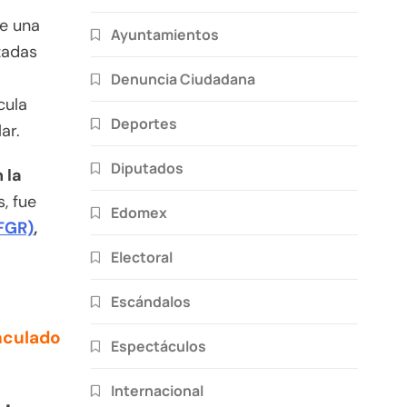
le una
Ayuntamientos
zadas
Denuncia Ciudadana
cula
Deportes
ar.
Diputados
 la
s, fue
Edomex
(FGR)
,
Electoral
Escándalos
nculado
Espectáculos
Internacional