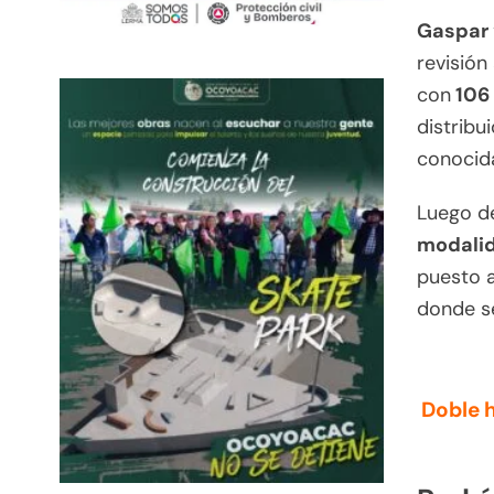
Gaspar 
revisión
con
106 
distribu
conocida
Luego de
modali
puesto a
donde se
Doble 