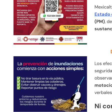
Mexicalt
Estado 
(PM)
, d
sustanc
Los efe
segurida
observa
motocic
verbales
Ni co