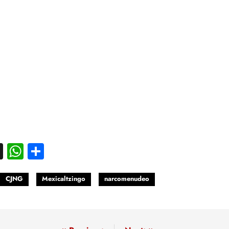
acebook
X
WhatsApp
Compartir
CJNG
Mexicaltzingo
narcomenudeo