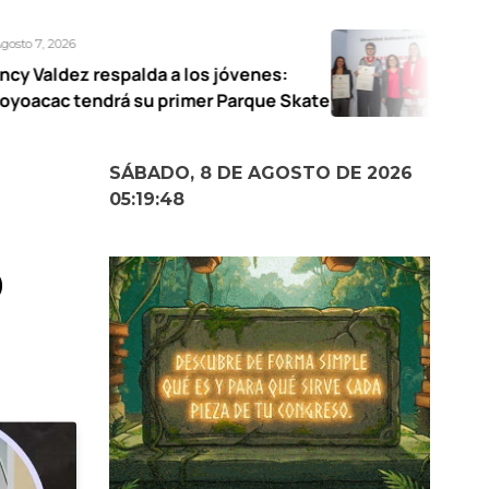
Agosto 7, 2026
lda a los jóvenes:
UAEMéx abre exp
su primer Parque Skate
narrativas femen
SÁBADO, 8 DE AGOSTO DE 2026
05:19:49
0