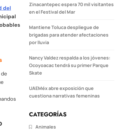
Zinacantepec espera 70 mil visitantes
d del
en el Festival del Mar
nicipal
robables
Mantiene Toluca despliegue de
brigadas para atender afectaciones
por lluvia
Nancy Valdez respalda a los jóvenes:
s
Ocoyoacac tendrá su primer Parque
Skate
 de
ue
UAEMéx abre exposición que
cuestiona narrativas femeninas
omandos
CATEGORÍAS
o
Animales