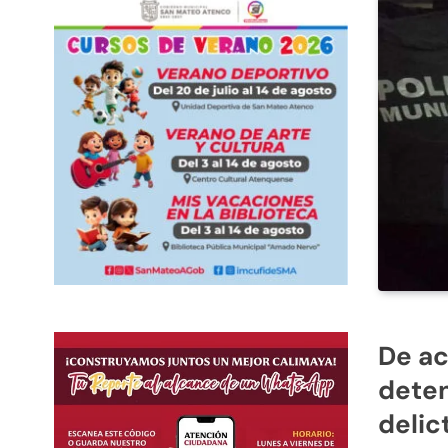
De ac
deten
delic