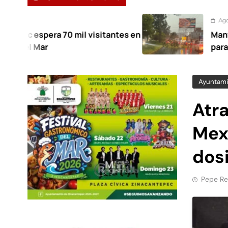
Agosto 7, 2026
0 mil visitantes en
Mantiene Toluca des
para atender afectac
Ayuntami
Atr
Mex
dos
Pepe Re