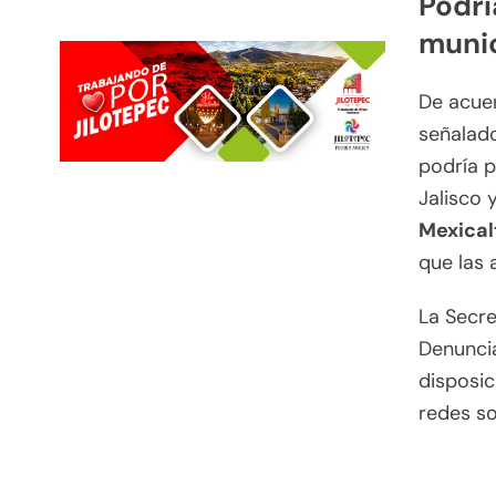
Podrí
munic
De acuer
señalado
podría p
Jalisco 
Mexical
que las 
La Secre
Denunci
disposic
redes s