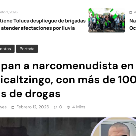
Agosto 7, 2026
pliegue de brigadas
Nancy Valdez respa
iones por lluvia
Ocoyoacac tendrá 
entos
Portada
apan a narcomenudista en
icaltzingo, con más de 10
is de drogas
yes
Febrero 12, 2026
0
4 Mins