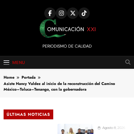
Skip
to
content
Comunicación
PERIODISMO DE CALIDAD
XXI
MENU
Home
Portada
Asiste Nancy Valdez al inicio de la reconstrucción del Camino
México–Toluca–Tenango, con la gobernadora
ÚLTIMAS NOTICIAS
Agosto 8, 2026