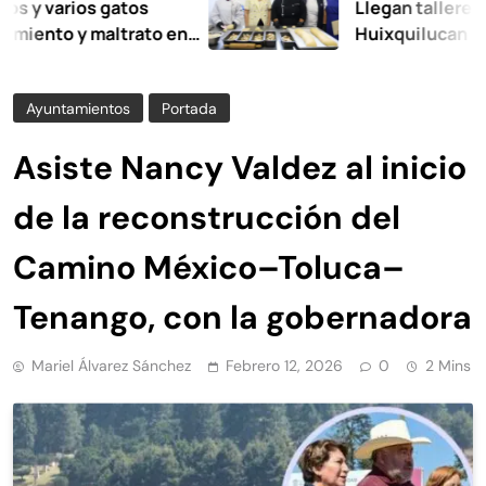
arios gatos
Llegan talleres de aut
o y maltrato en
Huixquilucan
Ayuntamientos
Portada
Asiste Nancy Valdez al inicio
de la reconstrucción del
Camino México–Toluca–
Tenango, con la gobernadora
Mariel Álvarez Sánchez
Febrero 12, 2026
0
2 Mins