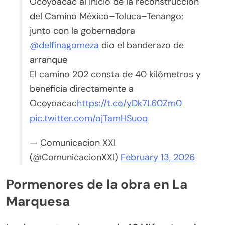
Ocoyoacac al inicio de la reconstrucción
del Camino México–Toluca–Tenango;
junto con la gobernadora
@delfinagomeza
dio el banderazo de
arranque
El camino 202 consta de 40 kilómetros y
beneficia directamente a
Ocoyoacac
https://t.co/yDk7L60Zm0
pic.twitter.com/ojTamHSuoq
— Comunicacion XXI
(@ComunicacionXXI)
February 13, 2026
Pormenores de la obra en La
Marquesa