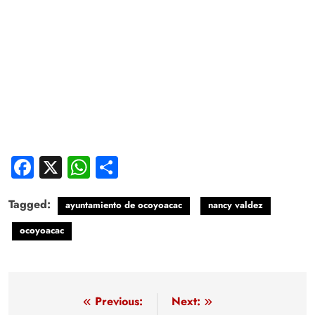
Facebook
X
WhatsApp
Compartir
Tagged:
ayuntamiento de ocoyoacac
nancy valdez
ocoyoacac
Navegación
Previous:
Next: