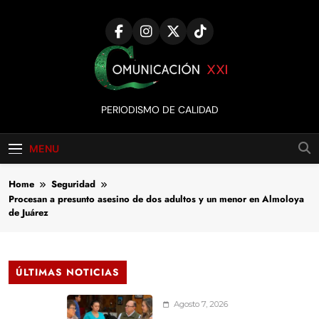
Skip
to
content
Comunicación
PERIODISMO DE CALIDAD
XXI
MENU
Home
Seguridad
Procesan a presunto asesino de dos adultos y un menor en Almoloya
de Juárez
ÚLTIMAS NOTICIAS
Agosto 7, 2026