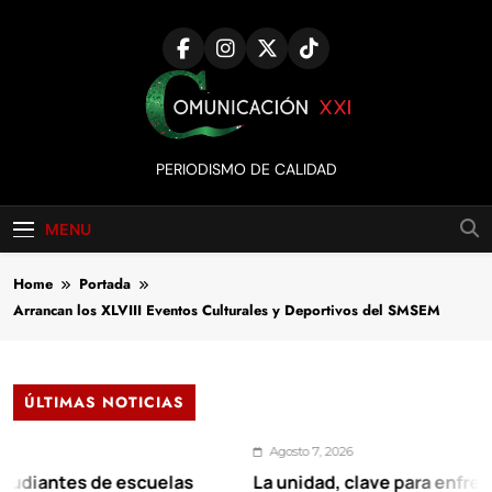
Skip
to
content
Comunicación
PERIODISMO DE CALIDAD
XXI
MENU
Home
Portada
Arrancan los XLVIII Eventos Culturales y Deportivos del SMSEM
ÚLTIMAS NOTICIAS
Agosto 7, 2026
tes de escuelas
La unidad, clave para enfrentar los 