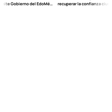
Gobierno del EdoMéx
recuperar la confianza ciudadana:
reescolar hasta
Chuayffet