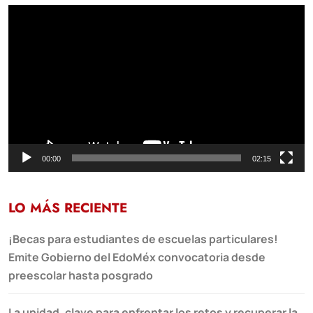
Reproductor
de
vídeo
00:00
02:15
LO MÁS RECIENTE
¡Becas para estudiantes de escuelas particulares!
Emite Gobierno del EdoMéx convocatoria desde
preescolar hasta posgrado
La unidad, clave para enfrentar los retos y recuperar la