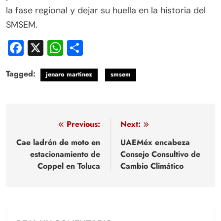
la fase regional y dejar su huella en la historia del
SMSEM.
Facebook
X
WhatsApp
Compartir
Tagged:
jenaro martinez
smsem
Navegación
Previous:
Next:
de
Cae ladrón de moto en
UAEMéx encabeza
estacionamiento de
Consejo Consultivo de
entradas
Coppel en Toluca
Cambio Climático