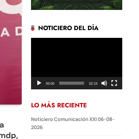
NOTICIERO DEL DÍA
Reproductor
de
vídeo
00:00
02:15
LO MÁS RECIENTE
Noticiero Comunicación XXI 06-08-
na
2026
 mdp,