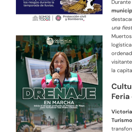
Durante
municip
destacan
una fies
Muertos.
logístic
ordenada
visitant
la capita
Cultu
Feria
Victori
Turism
transfor