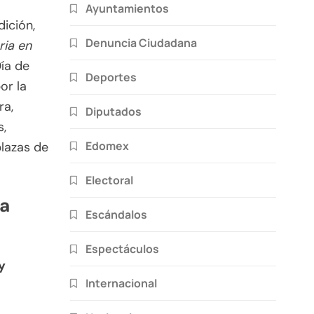
Ayuntamientos
ición,
Denuncia Ciudadana
ria en
Día de
Deportes
or la
ra,
Diputados
s,
Edomex
plazas de
Electoral
la
Escándalos
Espectáculos
y
Internacional