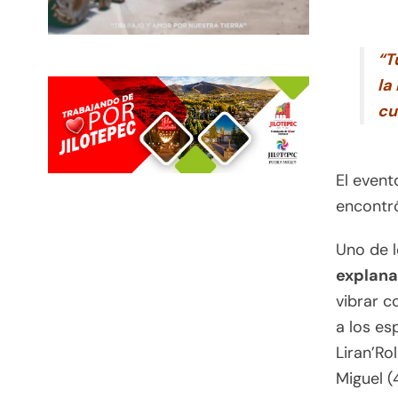
“T
la
cu
El even
encontró
Uno de 
explana
vibrar 
a los es
Liran’Ro
Miguel (