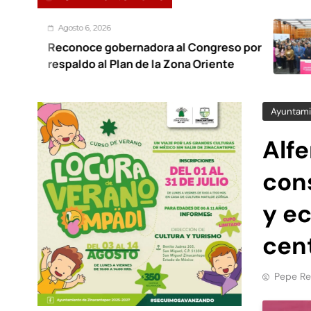
sto 6, 2026
onoce gobernadora al Congreso por
Fo
aldo al Plan de la Zona Oriente
tr
Ayuntami
Alf
cons
y e
cent
Pepe Re