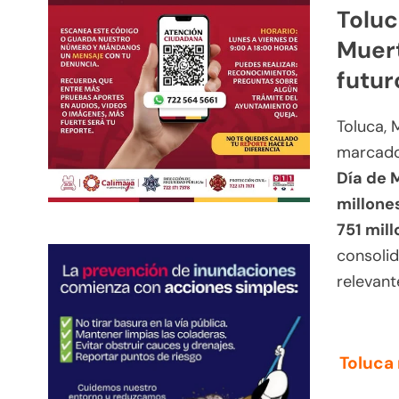
Toluc
Muert
futur
Toluca, 
marcado 
Día de 
millone
751 mil
consoli
relevant
Toluca 