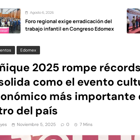
Agosto 6, 2026
ro regional exige erradicación del
abajo infantil en Congreso Edomex
entos
Edomex
eñique 2025 rompe récords
olida como el evento cult
conómico más importante 
ro del país
yes
Noviembre 5, 2025
0
7 Mins