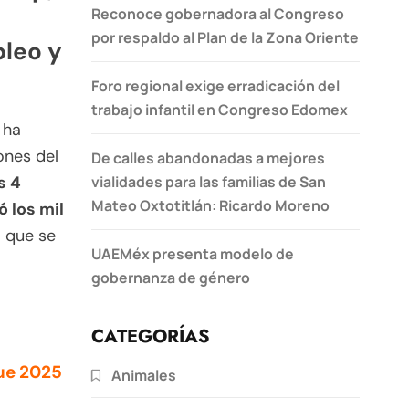
Reconoce gobernadora al Congreso
por respaldo al Plan de la Zona Oriente
pleo y
Foro regional exige erradicación del
trabajo infantil en Congreso Edomex
ha
ones del
De calles abandonadas a mejores
vialidades para las familias de San
s 4
Mateo Oxtotitlán: Ricardo Moreno
 los mil
o que se
UAEMéx presenta modelo de
gobernanza de género
CATEGORÍAS
que 2025
Animales