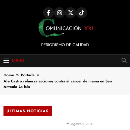
Skip
to
content
Comunicación
PERIODISMO DE CALIDAD
XXI
MENU
Home
Portada
Ale Castro refuerza acciones contra el cáncer de mama en San
Antonio La Isla
ÚLTIMAS NOTICIAS
Agosto 7, 2026