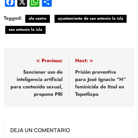
Facebook
X
WhatsApp
Compartir
Tagged:
ale castro
ayuntamiento de san antonio la isla
san antonio la isla
Navegación
Previous:
Next:
de
Sancionar uso de
Prisión preventiva
inteligencia artificial
para José Ignacio “N”
entradas
para contenido sexual,
feminicida de Itzel en
propone PRI
Tepetlixpa
DEJA UN COMENTARIO