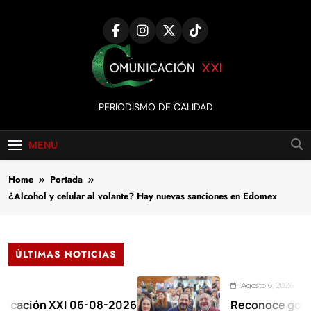
Skip
to
content
Comunicación
PERIODISMO DE CALIDAD
XXI
MENU
Home
Portada
¿Alcohol y celular al volante? Hay nuevas sanciones en Edomex
ÚLTIMAS NOTICIAS
Agosto 6, 2026
n XXI 06-08-2026
Reconoce gobernadora