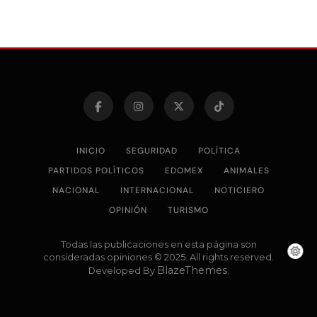
INICIO
SEGURIDAD
POLÍTICA
PARTIDOS POLÍTICOS
EDOMEX
ANIMALES
NACIONAL
INTERNACIONAL
NOTICIERO
OPINIÓN
TURISMO
Todas las publicaciones en esta página son
consideradas opiniones © 2025. All rights reserved.
BlazeThemes
Developed By
.