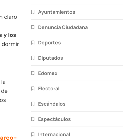
Ayuntamientos
en claro
Denuncia Ciudadana
s y los
Deportes
a dormir
Diputados
Edomex
 la
Electoral
 de
tos
Escándalos
Espectáculos
Internacional
narco-