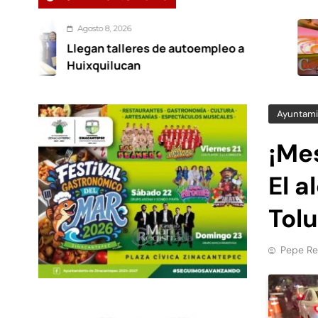
sto 8, 2026
gan talleres de autoempleo a
No
xquilucan
Ayuntami
¡Me
El a
Tol
Pepe Re