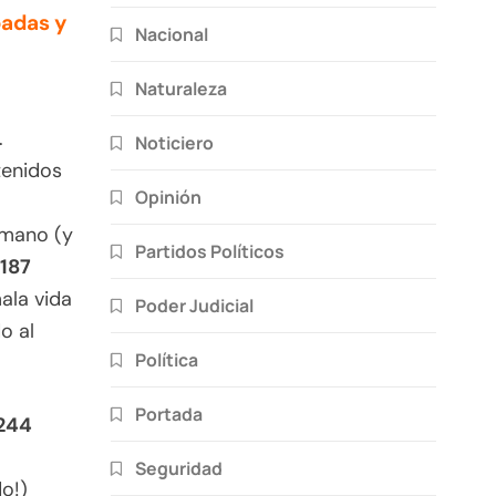
badas y
Nacional
Naturaleza
.
Noticiero
tenidos
Opinión
 mano (y
Partidos Políticos
187
ala vida
Poder Judicial
o al
Política
Portada
,244
Seguridad
o!)