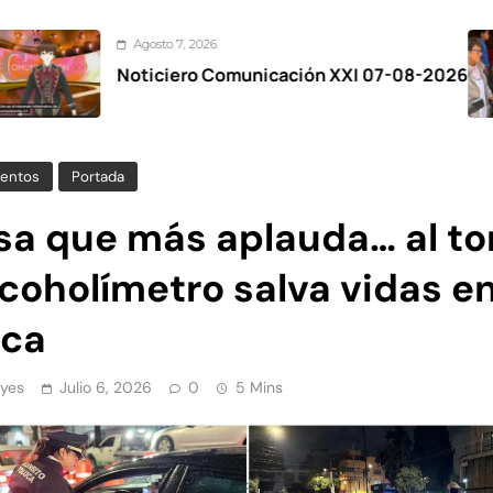
Agosto 7, 2026
ticiero Comunicación XXI 07-08-2026
Z
e
entos
Portada
sa que más aplauda… al tor
lcoholímetro salva vidas e
uca
yes
Julio 6, 2026
0
5 Mins