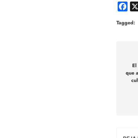
F
Tagged:
Nav
de
El
que a
entr
cul