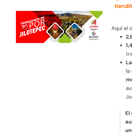
tiendi
Aquí el 
2,
1,
tr
La
la
mu
au
Ju
El
au
un