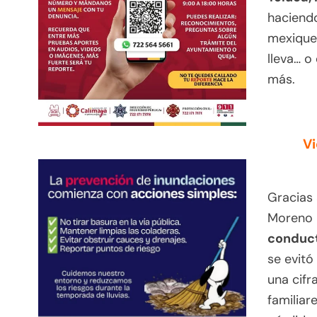
haciendo
mexique
lleva… o
más.
Vi
Gracias 
Moreno 
conduc
se evitó
una cifr
familiar