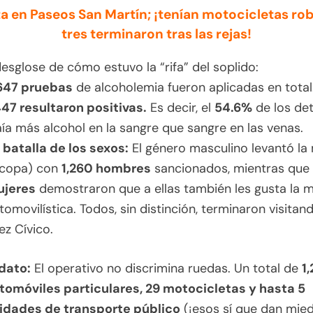
ta en Paseos San Martín; ¡tenían motocicletas ro
tres terminaron tras las rejas!
desglose de cómo estuvo la “rifa” del soplido:
647 pruebas
de alcoholemia fueron aplicadas en total
447 resultaron positivas.
Es decir, el
54.6%
de los de
aía más alcohol en la sangre que sangre en las venas.
 batalla de los sexos:
El género masculino levantó la
 copa) con
1,260 hombres
sancionados, mientras que
jeres
demostraron que a ellas también les gusta la m
tomovilística. Todos, sin distinción, terminaron visitand
ez Cívico.
 dato:
El operativo no discrimina ruedas. Un total de
1
tomóviles particulares, 29 motocicletas y hasta 5
idades de transporte público
(¡esos sí que dan mied