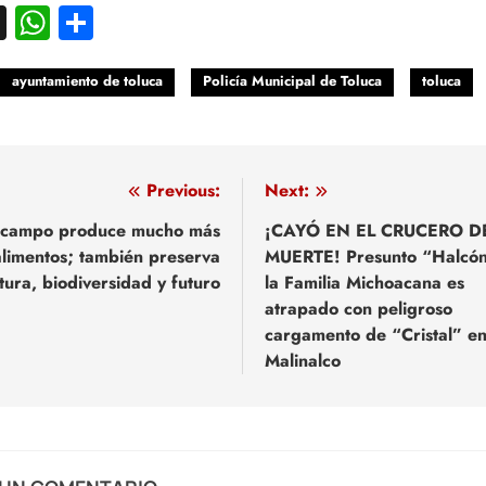
acebook
X
WhatsApp
Compartir
ayuntamiento de toluca
Policía Municipal de Toluca
toluca
egación
Previous:
Next:
 campo produce mucho más
¡CAYÓ EN EL CRUCERO D
limentos; también preserva
MUERTE! Presunto “Halcó
adas
tura, biodiversidad y futuro
la Familia Michoacana es
atrapado con peligroso
cargamento de “Cristal” e
Malinalco