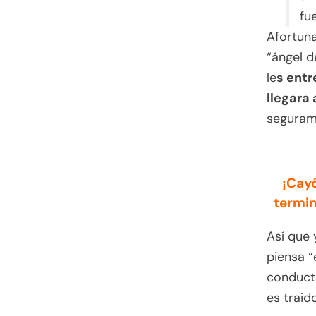
fu
Afortun
“ángel d
le
s entr
llegara 
segurame
¡Cayó
termin
Así que 
piensa “
conducto
es traid