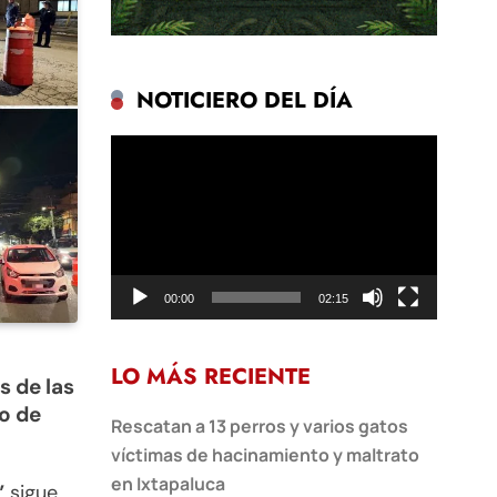
NOTICIERO DEL DÍA
Reproductor
de
vídeo
00:00
02:15
LO MÁS RECIENTE
 de las
o de
Rescatan a 13 perros y varios gatos
víctimas de hacinamiento y maltrato
en Ixtapaluca
”
sigue