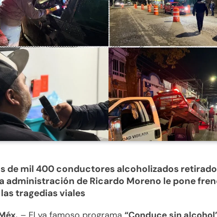
 de mil 400 conductores alcoholizados retirados
 la administración de Ricardo Moreno le pone fren
las tragedias viales
 Méx.
– El ya famoso programa
“Conduce sin alcohol