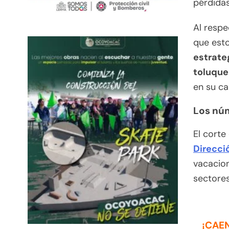
pérdidas
Al respe
que esto
estrateg
toluqu
en su ca
Los núm
El corte
Direcci
vacacio
sectores
¡CAEN