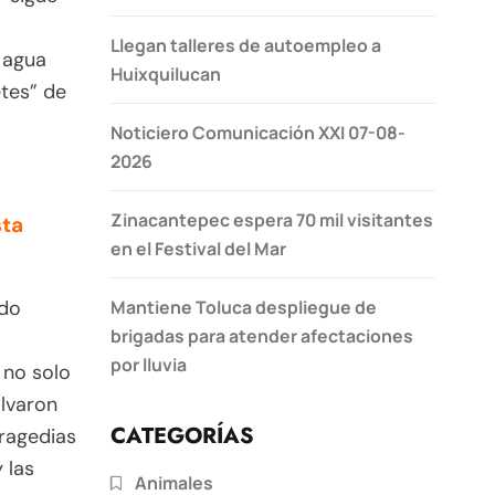
Llegan talleres de autoempleo a
 agua
Huixquilucan
etes” de
Noticiero Comunicación XXI 07-08-
2026
Zinacantepec espera 70 mil visitantes
sta
en el Festival del Mar
Mantiene Toluca despliegue de
rdo
brigadas para atender afectaciones
por lluvia
 no solo
alvaron
CATEGORÍAS
tragedias
 las
Animales