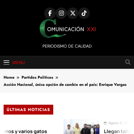
Skip
to
content
Comunicación
PERIODISMO DE CALIDAD
XXI
MENU
Home
Partidos Políticos
Acción Nacional, única opción de cambio en el país: Enrique Vargas
ÚLTIMAS NOTICIAS
Agosto 8, 2026
 varios gatos
Llegan talleres de 