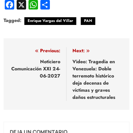
Facebook
X
WhatsApp
Compartir
Tagged:
Enrique Vargas del Villar
PAN
Navegación
Previous:
Next:
de
Noticiero
Video: Tragedia en
Comunicación XXI 24-
Venezuela: Doble
entradas
06-2027
terremoto histórico
deja decenas de
víctimas y graves
daños estructurales
DEJA UN COMENTARIO