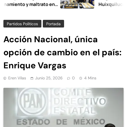
nto y maltrato en
Huixquilucan
Partidos Políticos
Portada
Acción Nacional, única
opción de cambio en el país:
Enrique Vargas
Eren Vilas
Junio 25, 2026
0
4 Mins