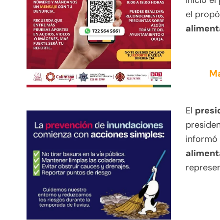
inició e
el prop
aliment
Ma
El
presi
presiden
informó
aliment
represen