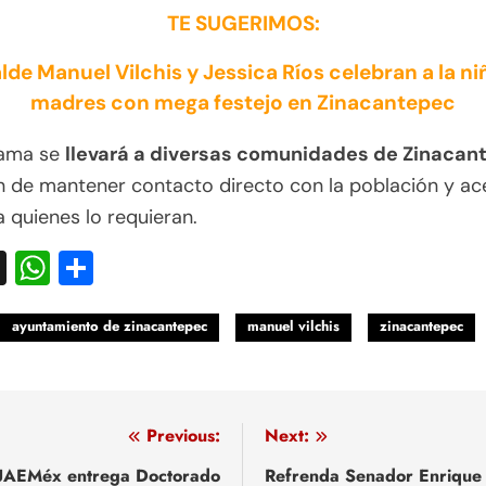
TE SUGERIMOS:
lde Manuel Vilchis y Jessica Ríos celebran a la ni
madres con mega festejo en Zinacantepec
rama se
llevará a diversas comunidades de Zinacan
in de mantener contacto directo con la población y ac
 quienes lo requieran.
acebook
X
WhatsApp
Compartir
ayuntamiento de zinacantepec
manuel vilchis
zinacantepec
egación
Previous:
Next:
UAEMéx entrega Doctorado
Refrenda Senador Enrique