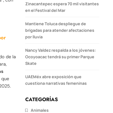
s”, con
Zinacantepec espera 70 mil visitantes
en el Festival del Mar
Mantiene Toluca despliegue de
brigadas para atender afectaciones
por lluvia
por
Nancy Valdez respalda a los jóvenes:
o de la
Ocoyoacac tendrá su primer Parque
Skate
ara,
as
UAEMéx abre exposición que
 que
cuestiona narrativas femeninas
2025.
CATEGORÍAS
Animales