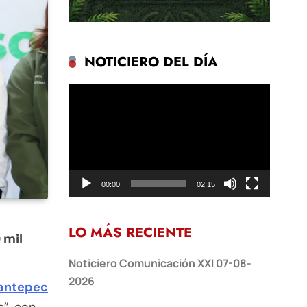
NOTICIERO DEL DÍA
Reproductor
de
vídeo
00:00
02:15
LO MÁS RECIENTE
 mil
Noticiero Comunicación XXI 07-08-
2026
antepec