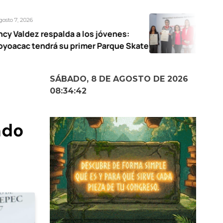
Agosto 7, 2026
spalda a los jóvenes:
UAEMéx abre e
rá su primer Parque Skate
narrativas fe
SÁBADO, 8 DE AGOSTO DE 2026
08:34:43
ndo