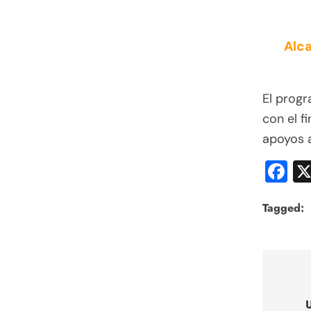
Alca
El prog
con el f
apoyos a
F
Tagged:
Nav
de