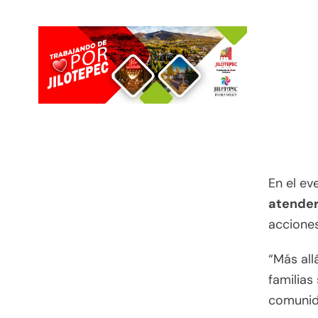
En el eve
atender
accione
“Más all
familias
comunid