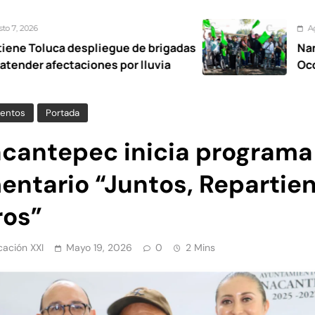
Agosto 7, 2026
despliegue de brigadas
Nancy Valdez re
taciones por lluvia
Ocoyoacac tend
entos
Portada
acantepec inicia programa
mentario “Juntos, Repartie
ros”
ación XXI
Mayo 19, 2026
0
2 Mins