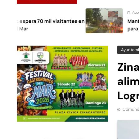
Agosto 7, 2026
a 70 mil visitantes en
Mantiene Toluca 
para atender afec
Ayuntami
Zin
ali
Log
Comunic