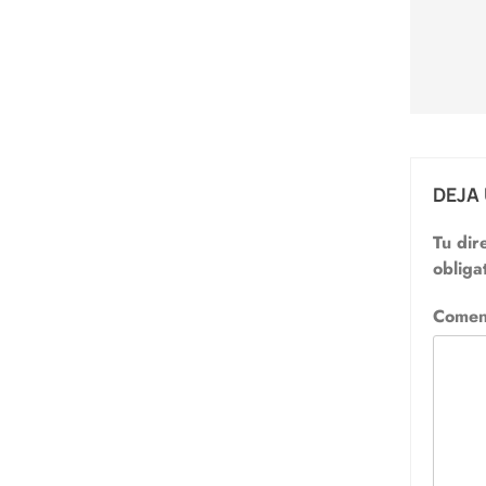
entr
DEJA
Tu dir
obliga
Comen