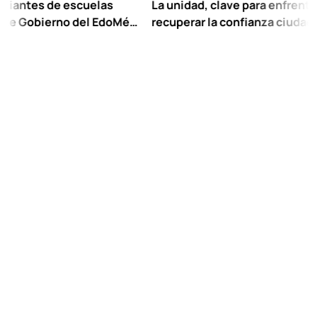
s de escuelas
La unidad, clave para enfrentar los ret
bierno del EdoMéx
recuperar la confianza ciudadana:
escolar hasta
Chuayffet