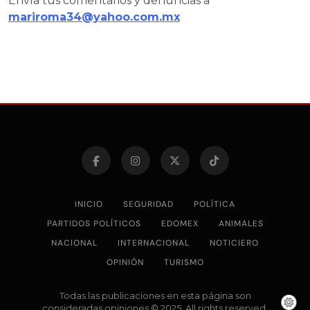
Envía tus comentarios y denuncias a
mariroma34@yahoo.com.mx
INICIO
SEGURIDAD
POLÍTICA
PARTIDOS POLÍTICOS
EDOMEX
ANIMALES
NACIONAL
INTERNACIONAL
NOTICIERO
OPINIÓN
TURISMO
Todas las publicaciones en esta página son
consideradas opiniones © 2025. All rights reserved.