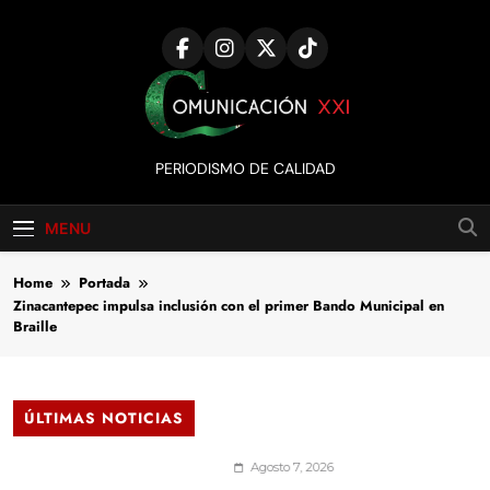
Skip
to
content
Comunicación
PERIODISMO DE CALIDAD
XXI
MENU
Home
Portada
Zinacantepec impulsa inclusión con el primer Bando Municipal en
Braille
ÚLTIMAS NOTICIAS
Agosto 7, 2026