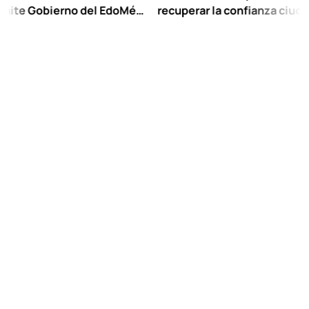
obierno del EdoMéx
recuperar la confianza ciudadana:
reescolar hasta
Chuayffet