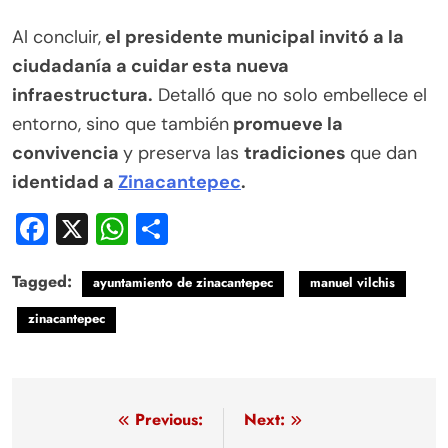
Al concluir,
el presidente municipal invitó a la
ciudadanía a cuidar esta nueva
infraestructura.
Detalló que no solo embellece el
entorno, sino que también
promueve la
convivencia
y preserva las
tradiciones
que dan
identidad a
Zinacantepec
.
Facebook
X
WhatsApp
Compartir
Tagged:
ayuntamiento de zinacantepec
manuel vilchis
zinacantepec
Navegación
Previous:
Next: