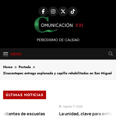
Skip
to
content
Comunicación
PERIODISMO DE CALIDAD
XXI
MENU
Home
Portada
Zinacantepec entrega explanada y capilla rehabilitadas en San Miguel
ÚLTIMAS NOTICIAS
Agosto 7, 2026
es de escuelas
La unidad, clave para enfrentar los r